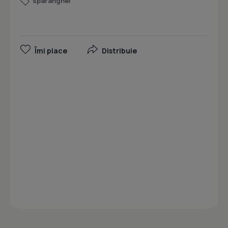
sparanghel
Îmi place
Distribuie