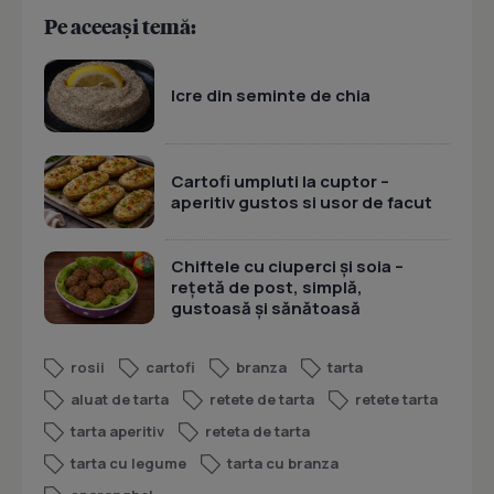
Pe aceeași temă:
Icre din seminte de chia
Cartofi umpluti la cuptor –
aperitiv gustos si usor de facut
Chiftele cu ciuperci și soia –
rețetă de post, simplă,
gustoasă și sănătoasă
rosii
cartofi
branza
tarta
aluat de tarta
retete de tarta
retete tarta
tarta aperitiv
reteta de tarta
tarta cu legume
tarta cu branza