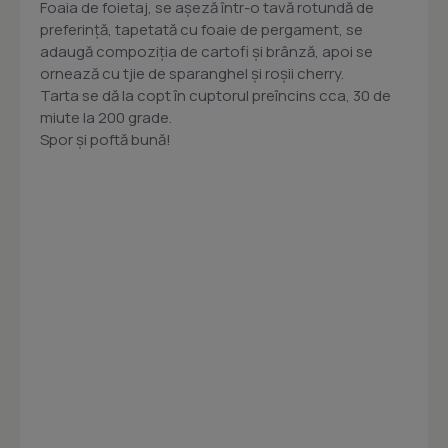
Foaia de foietaj, se așeză într-o tavă rotundă de
preferință, tapetată cu foaie de pergament, se
adaugă compoziția de cartofi și brânză, apoi se
ornează cu tjie de sparanghel și roșii cherry.
Tarta se dă la copt în cuptorul preîncins cca, 30 de
miute la 200 grade.
Spor și poftă bună!