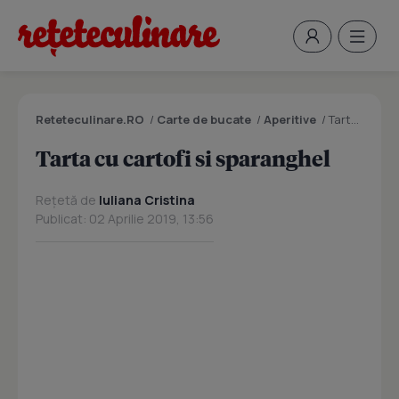
Reteteculinare.RO
/
Carte de bucate
/
Aperitive
/
Tarta cu cartofi si sparanghel
Tarta cu cartofi si sparanghel
Rețetă de
Iuliana Cristina
Publicat: 02 Aprilie 2019, 13:56