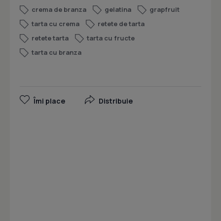
crema de branza
gelatina
grapfruit
tarta cu crema
retete de tarta
retete tarta
tarta cu fructe
tarta cu branza
Îmi place
Distribuie