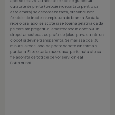
apoi se feliaza. Cu aceste feliute de grapefruit
curatate de pielita (trebuie indepartata pentru ca
este amara) se decoreaza tarta, presand usor
feliutele de fructe in umplutura de branza. Se da la
rece o ora, apoi se scote si se toarna gelatina calda
pe care am pregatit-o, amestecand in continuu in
siropul amestecat cu praful de jeleu, pana da intr-un
clocot si devine transparenta. Se mai lasa cca. 30
minute la rece, apoi se poate scoate din forma si
portiona. Este o tarta racoroasa, parfumata si o sa
fie adorata de toti cei ce vor servi din ea!
Pofta buna!