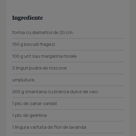
Ingrediente
forma cu diametrul de 20 cm:
150 g biscuiti fragezi
100 g unt sau margarina moale
2 linguri pudra de roscove
umplutura:
200 g smantana cu branza dulce de vaci
1 plic de zahar vanilat
1 plic de geletina
1 lingura varfuita de flori de lavanda