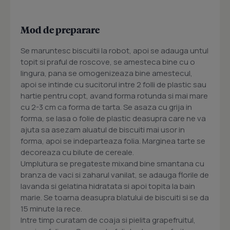
Mod de preparare
Se maruntesc biscuitii la robot, apoi se adauga untul
topit si praful de roscove, se amesteca bine cu o
lingura, pana se omogenizeaza bine amestecul,
apoi se intinde cu sucitorul intre 2 folli de plastic sau
hartie pentru copt, avand forma rotunda si mai mare
cu 2-3 cm ca forma de tarta. Se asaza cu grija in
forma, se lasa o folie de plastic deasupra care ne va
ajuta sa asezam aluatul de biscuiti mai usor in
forma, apoi se indeparteaza folia. Marginea tarte se
decoreaza cu bilute de cereale.
Umplutura se pregateste mixand bine smantana cu
branza de vaci si zaharul vanilat, se adauga florile de
lavanda si gelatina hidratata si apoi topita la bain
marie. Se toarna deasupra blatului de biscuiti si se da
15 minute la rece.
Intre timp curatam de coaja si pielita grapefruitul,