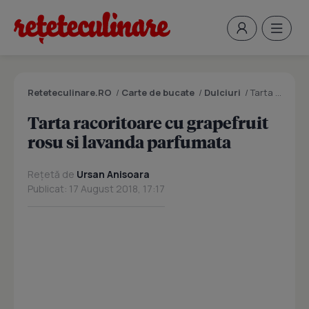
Reteteculinare.RO
/
Carte de bucate
/
Dulciuri
/
Tarta racoritoare cu grapefruit rosu si lavanda parfumata
Tarta racoritoare cu grapefruit
rosu si lavanda parfumata
Rețetă de
Ursan Anisoara
Publicat: 17 August 2018, 17:17