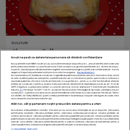
DULCIURI
Cinnamon Rolls
Nouă ne pasă ca datele tale personale să rămână confidențiale
Noi și partenerii noștri
1019
stocăm și/sau accesăm informații pe dispozitivul dvs., precum identificatorii cookie unici
pentru prelucrarea datelor cu caracter personal. Puteți accepta sau gestiona preferințele dvs. făcând clic mai jos,
respectiv vă puteți opune utilizării unui interes legitim în orice moment pe pagina cu politica de confidențialitate. Aceste
Îmi place
Distribuie
alegeri vor fi raportate partenerilor noștri și nu vă vor afecta navigarea.
Mai multe detalii
Noi si partenerii nostri (retelele de socializare si agentiile de publicitate partenere, precum si furnizorii nostri de servicii
de date analitice) prelucram date pentru a permite website-ului sa functioneze, pentru a personaliza continutul si
anunturile publicitare afisate in functie de interesele si/sau profilul dvs., pentru a va oferi functionalitati aferente
retelelor de socializare si pentru a analiza traficul pe website. Beneficiati de drepturile prevazute de art. 15-22 din
GDPR in legatura cu prelucrarea datelor cu caracter personal. Aceste drepturi pot fi exercitate prin modalitatea
indicata
aici
. Prin click pe “ACCEPT TOATE”, acceptati folosirea tuturor Tehnologiilor de tip Cookie, care implica inclusiv
acceptul dvs. cu privire la stocarea/accesarea informatiilor de catre Vendor-ii cu care colaboram. Prin click pe “VREAU
SA MODIFIC SETARILE INDIVIDUAL” puteti schimba preferintele in mod individual, mai putin cele legate de cookie strict
necesare pentru functionarea website-ului.
Atât noi, cât și partenerii noștri prelucrăm datele pentru a oferi:
Dezvoltarea și îmbunătățirea serviciilor. Stocarea și/sau accesarea informațiilor de pe un dispozitiv. Măsurarea
performanței reclamelor. Utilizarea profilurilor pentru selectarea conținutului personalizat. Crearea profilurilor de
conținut personalizat. Utilizarea profilurilor pentru selectarea publicității personalizate. Crearea profilurilor pentru
publicitate personalizată. Măsurarea performanței conținutului. Înțelegerea publicului prin statistici sau combinații de
date din surse diferite. Utilizarea datelor limitate pentru a selecta conținutul. Utilizarea de date limitate pentru a
selecta publicitatea. Date precise de geolocație și identificarea prin scanarea dispozitivului.
Listă parteneri (furnizori)