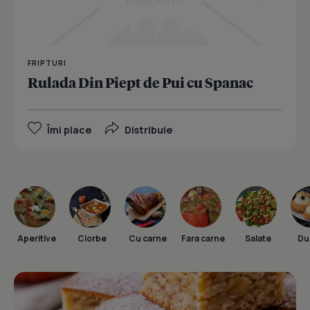
FRIPTURI
Rulada Din Piept de Pui cu Spanac
Îmi place
Distribuie
Aperitive
Ciorbe
Cu carne
Fara carne
Salate
Dul