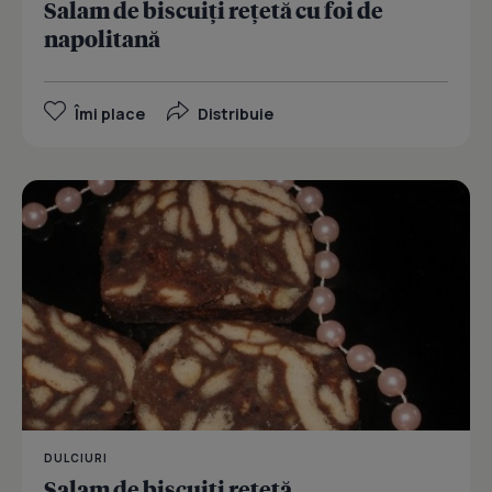
Salam de biscuiţi reţetă cu foi de
napolitană
Îmi place
Distribuie
DULCIURI
Salam de biscuiţi reţetă