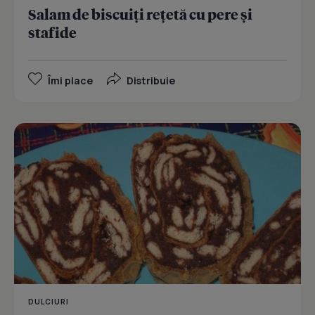
Salam de biscuiţi reţetă cu pere și
stafide
Îmi place
Distribuie
DULCIURI