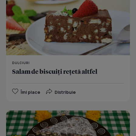
DULCIURI
Salam de biscuiţi reţetă altfel
Îmi place
Distribuie