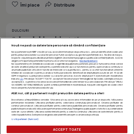
Îmi place
Distribuie
DULCIURI
Salam de biscuiţi reţetă
Nouă ne pasă ca datele tale personale să rămână confidențiale
Noi și partenerii noștri
1017
stocăm și/sau accesăm informații pe dispozitivul dvs., precum identificatorii cookie unici
pentru prelucrarea datelor cu caracter personal. Puteți accepta sau gestiona preferințele dvs. făcând clic mai jos,
respectiv vă puteți opune utilizării unui interes legitim în orice moment pe pagina cu politica de confidențialitate. Aceste
Îmi place
Distribuie
alegeri vor fi raportate partenerilor noștri și nu vă vor afecta navigarea.
Mai multe detalii
Noi si partenerii nostri (retelele de socializare si agentiile de publicitate partenere, precum si furnizorii nostri de servicii
de date analitice) prelucram date pentru a permite website-ului sa functioneze, pentru a personaliza continutul si
anunturile publicitare afisate in functie de interesele si/sau profilul dvs., pentru a va oferi functionalitati aferente
retelelor de socializare si pentru a analiza traficul pe website. Beneficiati de drepturile prevazute de art. 15-22 din
GDPR in legatura cu prelucrarea datelor cu caracter personal. Aceste drepturi pot fi exercitate prin modalitatea
indicata
aici
. Prin click pe “ACCEPT TOATE”, acceptati folosirea tuturor Tehnologiilor de tip Cookie, care implica inclusiv
acceptul dvs. cu privire la stocarea/accesarea informatiilor de catre Vendor-ii cu care colaboram. Prin click pe “VREAU
SA MODIFIC SETARILE INDIVIDUAL” puteti schimba preferintele in mod individual, mai putin cele legate de cookie strict
necesare pentru functionarea website-ului.
Atât noi, cât și partenerii noștri prelucrăm datele pentru a oferi:
Dezvoltarea și îmbunătățirea serviciilor. Stocarea și/sau accesarea informațiilor de pe un dispozitiv. Măsurarea
performanței reclamelor. Utilizarea profilurilor pentru selectarea conținutului personalizat. Crearea profilurilor de
conținut personalizat. Utilizarea profilurilor pentru selectarea publicității personalizate. Crearea profilurilor pentru
publicitate personalizată. Măsurarea performanței conținutului. Înțelegerea publicului prin statistici sau combinații de
date din surse diferite. Utilizarea datelor limitate pentru a selecta conținutul. Utilizarea de date limitate pentru a
selecta publicitatea. Date precise de geolocație și identificarea prin scanarea dispozitivului.
Listă parteneri (furnizori)
ACCEPT TOATE