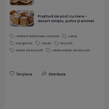
Prajitură de post cu mere –
desert simplu, pufos și aromat
retete traditionale romania
zahar
margarina
cacao
biscuiti
salam de biscuiti
reteta salam de biscuiti
Îmi place
Distribuie