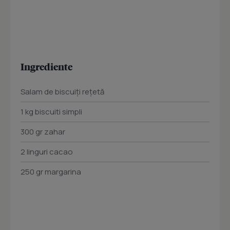
Ingrediente
Salam de biscuiţi reţetă
1 kg biscuiti simpli
300 gr zahar
2 linguri cacao
250 gr margarina