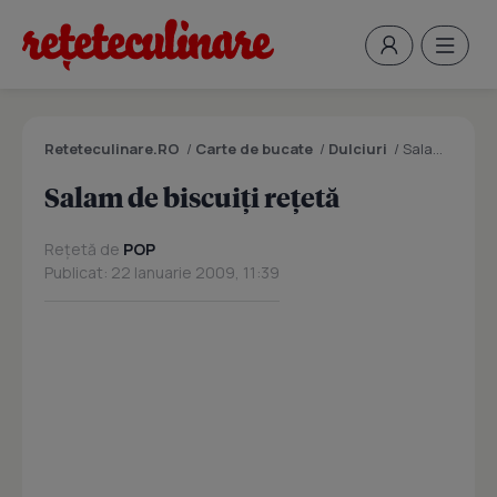
Reteteculinare.RO
/
Carte de bucate
/
Dulciuri
/
Salam de biscuiţi reţetă
Salam de biscuiţi reţetă
Rețetă de
POP
Publicat: 22 Ianuarie 2009, 11:39