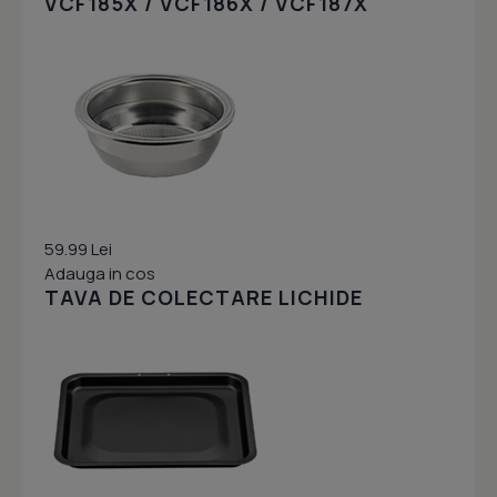
VCF185X / VCF186X / VCF187X
59.99 Lei
Adauga in cos
TAVA DE COLECTARE LICHIDE