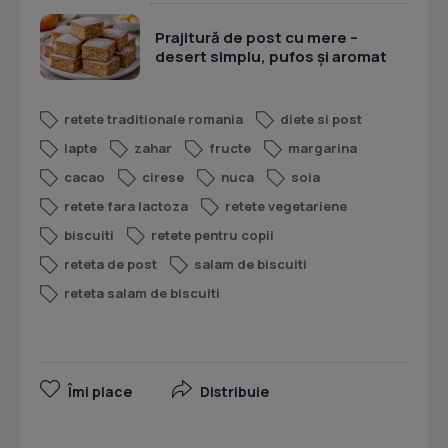
Prajitură de post cu mere –
desert simplu, pufos și aromat
retete traditionale romania
diete si post
lapte
zahar
fructe
margarina
cacao
cirese
nuca
soia
retete fara lactoza
retete vegetariene
biscuiti
retete pentru copii
reteta de post
salam de biscuiti
reteta salam de biscuiti
Îmi place
Distribuie