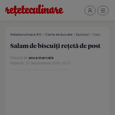
Reteteculinare.RO
/
Carte de bucate
/
Dulciuri
/
Salam de biscuiţi reţetă de post
Salam de biscuiţi reţetă de post
Rețetă de
anca marcela
Publicat: 27 Septembrie 2010, 03:11