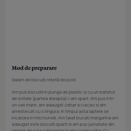
Mod de preparare
Salam de biscuiţi reţetă de post
Am pus biscuitii in punga de plastic si cu un batator
de snitele (partea dreapta) i-am spart. Am pus intr-
un vas mare, am adaugat zahar si cacao si am
amestecat cu o lingura. In timpul asta laptele se
incalzea in microunde. Am taiat bucati margarina am
adaugat este biscuiti sparti si am pus jumatate din
laptele de soia cald peste toata compozitia. Cu