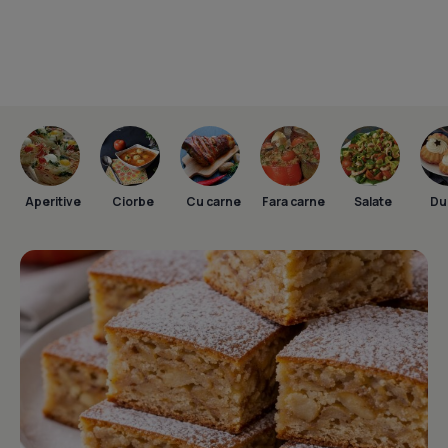
Aperitive
Ciorbe
Cu carne
Fara carne
Salate
Dul