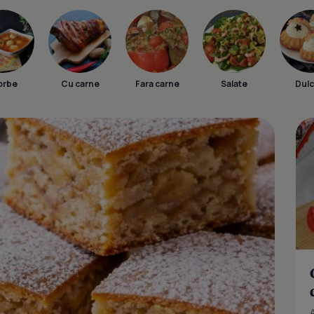
orbe
Cu carne
Fara carne
Salate
Dulc