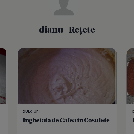
dianu - Rețete
Gogosi cu F
DULCIURI
Inghetata de Cafea in Cosulete