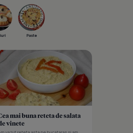
iuri
Paste
Cea mai buna reteta de salata
de vinete
Am vazut reteta asta pe bucataras si am