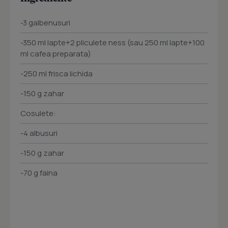
-3 galbenusuri
-350 ml lapte+2 pliculete ness (sau 250 ml lapte+100
ml cafea preparata)
-250 ml frisca lichida
-150 g zahar
Cosulete:
-4 albusuri
-150 g zahar
-70 g faina