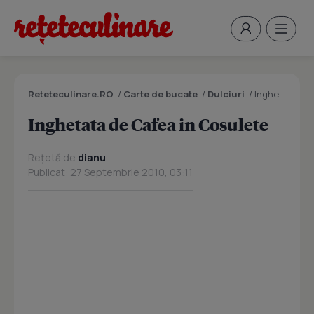
Reteteculinare.RO
/
Carte de bucate
/
Dulciuri
/
Inghetata de Cafea in Cosulete
Inghetata de Cafea in Cosulete
Rețetă de
dianu
Publicat: 27 Septembrie 2010, 03:11