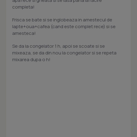
apa rece si gheata si se lasa pana la racire
completa!
Frisca se bate si se inglobeaza in amestecul de
lapte+oua+cafea (cand este complet rece) si se
amesteca!
Se da la congelator 1 h, apoi se scoate si se
mixeaza, se da din nou la congelator si se repeta
mixarea dupa o h!