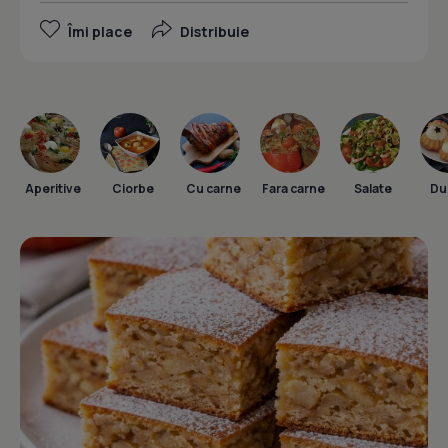
Îmi place
Distribuie
Aperitive
Ciorbe
Cu carne
Fara carne
Salate
Dul