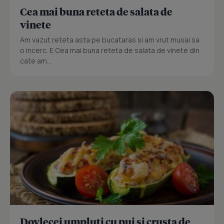
Cea mai buna reteta de salata de
vinete
Am vazut reteta asta pe bucataras si am vrut musai sa
o incerc. E Cea mai buna reteta de salata de vinete din
cate am...
Dovlecei umpluti cu pui si crusta de