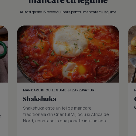
Au fost gasite 13 retete culinare pentru mancare cu legume
Ghiveci de 
MANCARURI CU LEGUME SI ZARZAVATURI
Shakshuka
Shakshuka este un fel de mancare
traditionala din Orientul Mijlociu si Africa de
e
Nord, constand in oua posate într-un sos...