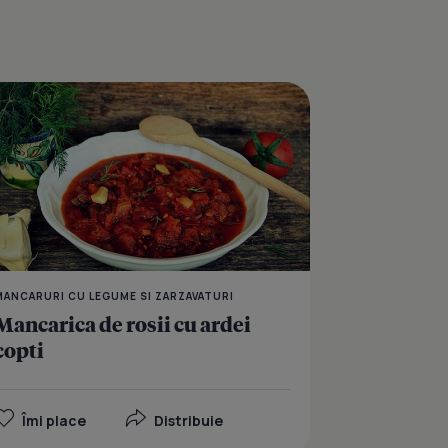
ta
Ghiveci cu hrisca
MANCARURI CU LEGUME SI ZARZAVATURI
Mancarica de rosii cu ardei
copti
Îmi place
Distribuie