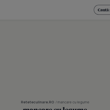
Reteteculinare.RO
/ mancare cu legume
mancare cu legume