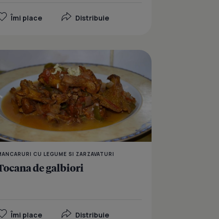
Îmi place
Distribuie
 paste cu legume aromate
Salata de fasole boabe
MANCARURI CU LEGUME SI ZARZAVATURI
Tocana de galbiori
Îmi place
Distribuie