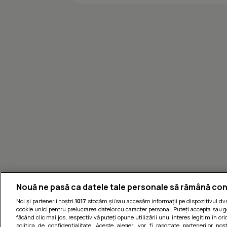
Nouă ne pasă ca datele tale personale să rămână con
Noi și partenerii noștri
1017
stocăm și/sau accesăm informații pe dispozitivul dvs.
cookie unici pentru prelucrarea datelor cu caracter personal. Puteți accepta sau g
făcând clic mai jos, respectiv vă puteți opune utilizării unui interes legitim în 
politica de confidențialitate. Aceste alegeri vor fi raportate partenerilor no