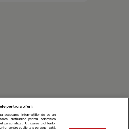
Mancare de telina cu ca
ele pentru a oferi:
sau accesarea informațiilor de pe un
zarea profilurilor pentru selectarea
t personalizat. Utilizarea profilurilor
urilor pentru publicitate personalizată.