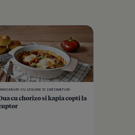
iarna - o mancare simpla, de post
Shakshuka
MANCARURI CU LEGUME SI ZARZAVATURI
Oua cu chorizo si kapia copti la
cuptor