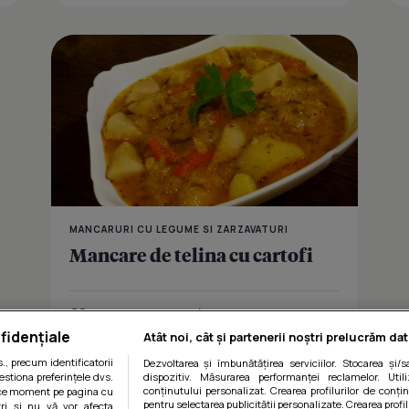
MANCARURI CU LEGUME SI ZARZAVATURI
Mancare de telina cu cartofi
Îmi place
Distribuie
fidențiale
Atât noi, cât și partenerii noștri prelucrăm dat
, precum identificatorii
Dezvoltarea și îmbunătățirea serviciilor. Stocarea și/
estiona preferințele dvs.
dispozitiv. Măsurarea performanței reclamelor. Utili
conținutului personalizat. Crearea profilurilor de conținu
orice moment pe pagina cu
pentru selectarea publicității personalizate. Crearea profil
ștri și nu vă vor afecta