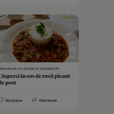
e dovleac placintar
Mancarica de naut
MANCARURI CU LEGUME SI ZARZAVATURI
Ciuperci in sos de rosii picant -
de post
Îmi place
Distribuie