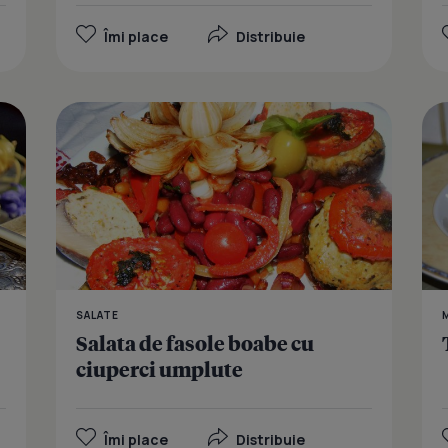
Îmi place
Distribuie
Cuiburi din
SALATE
Salata de fasole boabe cu
ciuperci umplute
Îmi place
Distribuie