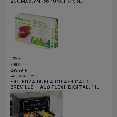
20CMX6.7M, 36PUNGI-0.95L)
- 38 %
399.99 lei
249.99 lei
Adauga in cos
FRITEUZA DUBLA CU AER CALD,
BREVILLE, HALO FLEXI, DIGITAL, 11L