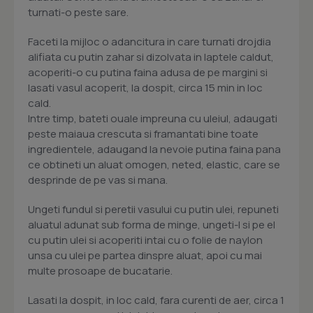
turnati-o peste sare.
Faceti la mijloc o adancitura in care turnati drojdia
alifiata cu putin zahar si dizolvata in laptele caldut,
acoperiti-o cu putina faina adusa de pe margini si
lasati vasul acoperit, la dospit, circa 15 min in loc
cald.
Intre timp, bateti ouale impreuna cu uleiul, adaugati
peste maiaua crescuta si framantati bine toate
ingredientele, adaugand la nevoie putina faina pana
ce obtineti un aluat omogen, neted, elastic, care se
desprinde de pe vas si mana.
Ungeti fundul si peretii vasului cu putin ulei, repuneti
aluatul adunat sub forma de minge, ungeti-l si pe el
cu putin ulei si acoperiti intai cu o folie de naylon
unsa cu ulei pe partea dinspre aluat, apoi cu mai
multe prosoape de bucatarie.
Lasati la dospit, in loc cald, fara curenti de aer, circa 1