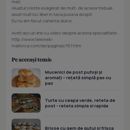
mari.
Aluatul creste exagerat de mult- de aceea trebuie
lasat mult loc liber in tava pusa la dospit.
Eu nu am facut varianta dulce.
Aveti aici un link cu video despre acesta specialitate:
http://www.teleweb-
mallorca.com/de/paginas/157.htm
Pe aceeași temă:
Mucenici de post pufoși și
aromați – rețetă simplă pas cu
pas
Turte cu ceapa verde, reteta de
post - reteta simpla si rapida
Briose cu gem de gutui si frisca