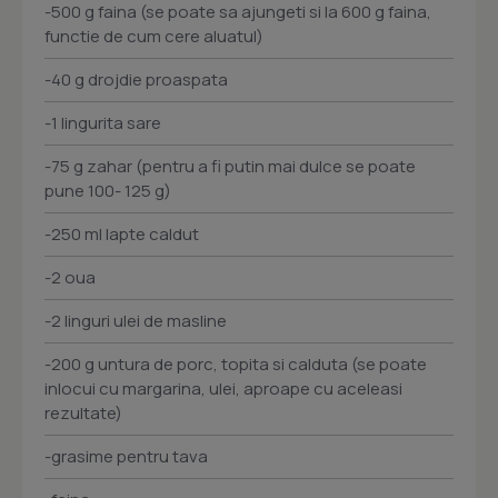
-500 g faina (se poate sa ajungeti si la 600 g faina,
functie de cum cere aluatul)
-40 g drojdie proaspata
-1 lingurita sare
-75 g zahar (pentru a fi putin mai dulce se poate
pune 100- 125 g)
-250 ml lapte caldut
-2 oua
-2 linguri ulei de masline
-200 g untura de porc, topita si calduta (se poate
inlocui cu margarina, ulei, aproape cu aceleasi
rezultate)
-grasime pentru tava