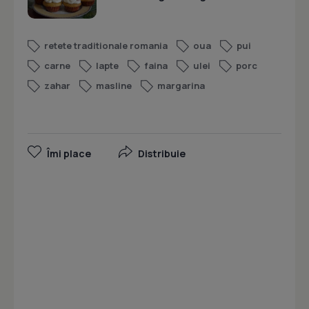
retete traditionale romania
oua
pui
carne
lapte
faina
ulei
porc
zahar
masline
margarina
Îmi place
Distribuie