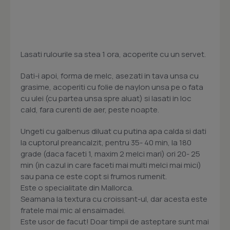
Lasati rulourile sa stea 1 ora, acoperite cu un servet.
Dati-i apoi, forma de melc, asezati in tava unsa cu
grasime, acoperiti cu folie de naylon unsa pe o fata
cu ulei (cu partea unsa spre aluat) si lasati in loc
cald, fara curenti de aer, peste noapte.
Ungeti cu galbenus diluat cu putina apa calda si dati
la cuptorul preancalzit, pentru 35- 40 min, la 180
grade (daca faceti 1, maxim 2 melci mari) ori 20- 25
min (in cazul in care faceti mai multi melci mai mici)
sau pana ce este copt si frumos rumenit.
Este o specialitate din Mallorca.
Seamana la textura cu croissant-ul, dar acesta este
fratele mai mic al ensaimadei.
Este usor de facut! Doar timpii de asteptare sunt mai