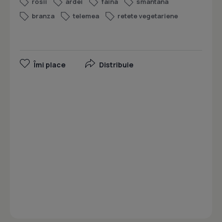
rosii
ardei
faina
smantana
branza
telemea
retete vegetariene
Îmi place
Distribuie