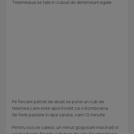
Telemeaua se taie in cuburi de dimensiuni egale.
Pe fiecare patrat de aluat se pune un cub de
telemea care este apoi invelit ca o bomboana.
Se fierb pastele in apa sarata, cam 12 minute.
Pentru sos se calesc un minut gogosarii macinati si
ceapa taiata fin intr-o lingura de ulei. Se amesteca