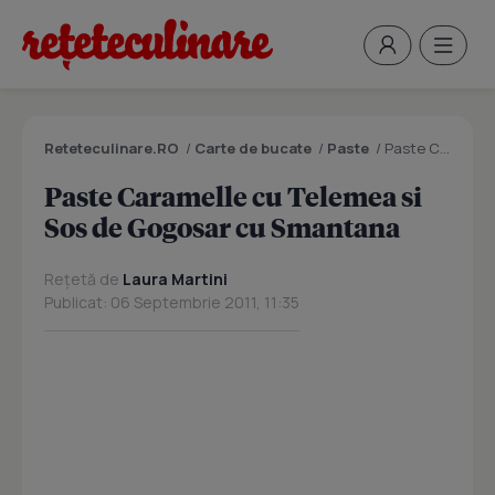
Reteteculinare.RO
/
Carte de bucate
/
Paste
/
Paste Caramelle cu Telemea si Sos de Gogosar cu Smantana
Paste Caramelle cu Telemea si
Sos de Gogosar cu Smantana
Rețetă de
Laura Martini
Publicat: 06 Septembrie 2011, 11:35