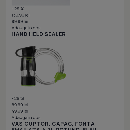
- 29 %
139.99 lei
99.99 lei
Adauga in cos
HAND HELD SEALER
- 29 %
69.99 lei
49.99 lei
Adauga in cos
VAS CUPTOR, CAPAC, FONTA
EMAILATA,4.7L,ROTUND, BLEU