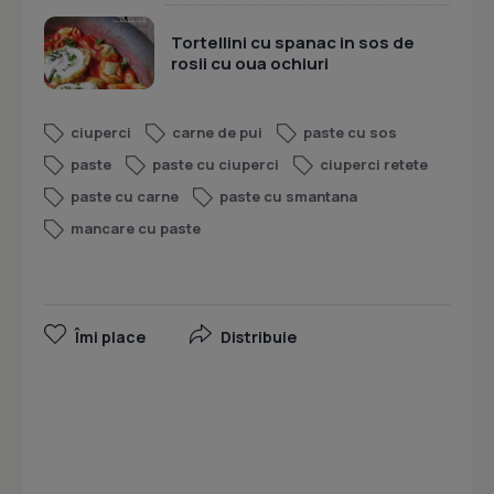
Tortellini cu spanac in sos de
rosii cu oua ochiuri
ciuperci
carne de pui
paste cu sos
paste
paste cu ciuperci
ciuperci retete
paste cu carne
paste cu smantana
mancare cu paste
Îmi place
Distribuie