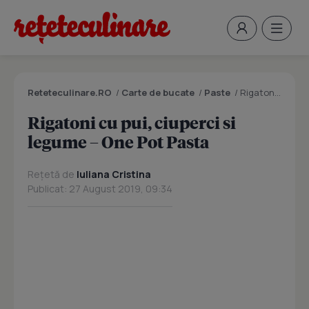
Reteteculinare.RO
/
Carte de bucate
/
Paste
/
Rigatoni cu pui, ciuperci si legume – One Pot Pasta
Rigatoni cu pui, ciuperci si
legume – One Pot Pasta
Rețetă de
Iuliana Cristina
Publicat: 27 August 2019, 09:34