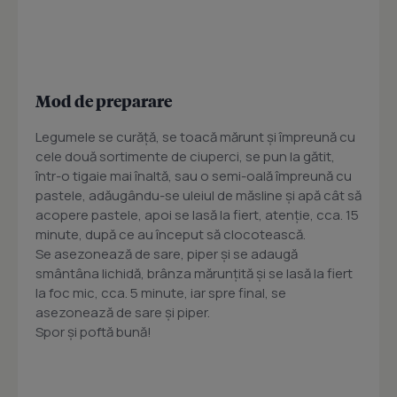
Mod de preparare
Legumele se curăță, se toacă mărunt și împreună cu
cele două sortimente de ciuperci, se pun la gătit,
într-o tigaie mai înaltă, sau o semi-oală împreună cu
pastele, adăugându-se uleiul de măsline și apă cât să
acopere pastele, apoi se lasă la fiert, atenție, cca. 15
minute, după ce au început să clocotească.
Se asezonează de sare, piper și se adaugă
smântâna lichidă, brânza mărunțită și se lasă la fiert
la foc mic, cca. 5 minute, iar spre final, se
asezonează de sare și piper.
Spor și poftă bună!