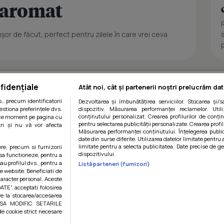
i aromat
or de făcut, perfect pentru zilele în care vrei ceva
fidențiale
Atât noi, cât și partenerii noștri prelucrăm dat
, precum identificatorii
Dezvoltarea și îmbunătățirea serviciilor. Stocarea și/
estiona preferințele dvs.
dispozitiv. Măsurarea performanței reclamelor. Utili
conținutului personalizat. Crearea profilurilor de conținu
orice moment pe pagina cu
pentru selectarea publicității personalizate. Crearea profil
ștri și nu vă vor afecta
Măsurarea performanței conținutului. Înțelegerea public
date din surse diferite. Utilizarea datelor limitate pentru 
limitate pentru a selecta publicitatea. Date precise de ge
ere, precum si furnizorii
dispozitivului.
 sa functioneze, pentru a
au profilul dvs., pentru a
Listă parteneri (furnizori)
 pe website. Beneficiati de
caracter personal. Aceste
ATE”, acceptati folosirea
ire la stocarea/accesarea
AU SA MODIFIC SETARILE
de cookie strict necesare