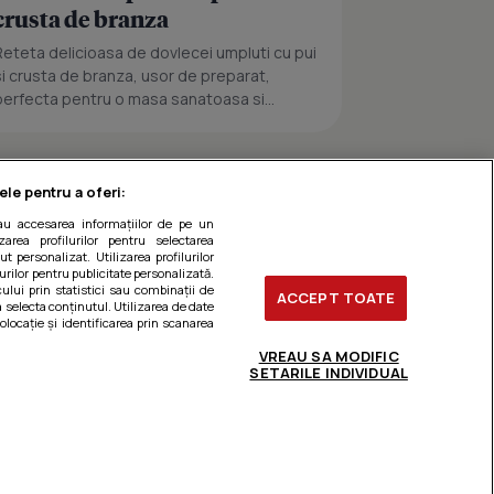
crusta de branza
Reteta delicioasa de dovlecei umpluti cu pui
si crusta de branza, usor de preparat,
perfecta pentru o masa sanatoasa si...
ele pentru a oferi:
sau accesarea informațiilor de pe un
zarea profilurilor pentru selectarea
t personalizat. Utilizarea profilurilor
urilor pentru publicitate personalizată.
ului prin statistici sau combinații de
ACCEPT TOATE
a selecta conținutul. Utilizarea de date
olocație și identificarea prin scanarea
VREAU SA MODIFIC
SETARILE INDIVIDUAL