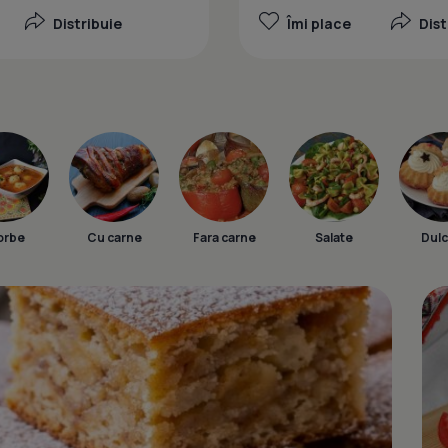
Distribuie
Îmi place
Dist
orbe
Cu carne
Fara carne
Salate
Dulc