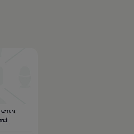
Ciocolata de casa
ZAVATURI
rci