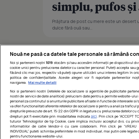
simplu, pufos ș
Prăjitura de post cu mere este un desert uș
dulce fără ouă sau...
Nouă ne pasă ca datele tale personale să rămână con
Noi și partenerii noștri
1019
stocăm și/sau accesăm informații pe dispozitivul dvs.
cookie unici pentru prelucrarea datelor cu caracter personal. Puteți accepta sau g
făcând clic mai jos, respectiv vă puteți opune utilizării unui interes legitim în 
politica de confidențialitate. Aceste alegeri vor fi raportate partenerilor no
navigarea.
Mai multe detalii
Noi si partenerii nostri (retelele de socializare si agentiile de publicitate parten
nostri de servicii de date analitice) prelucram date pentru a permite website-ului
personaliza continutul si anunturile publicitare afisate in functie de interesele si/s
va oferi functionalitati aferente retelelor de socializare si pentru a analiza traficul
drepturile prevazute de art. 15-22 din GDPR in legatura cu prelucrarea datelor cu 
aici
drepturi pot fi exercitate prin modalitatea indicata
. Prin click pe “ACCEPT TO
tuturor Tehnologiilor de tip Cookie, care implica inclusiv acceptul dvs. cu priv
informatiilor de catre Vendor-ii cu care colaboram. Prin click pe “VRE
INDIVIDUAL” puteti schimba preferintele in mod individual, mai putin cele legate 
pentru functionarea website-ului.