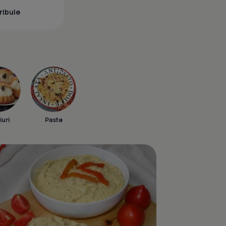
ribuie
iuri
Paste