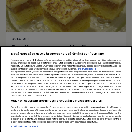
DULCIURI
Pandispan cu mere si budinca
Nouă ne pasă ca datele tale personale să rămână confidențiale
Noi și partenerii noștri
1019
stocăm și/sau accesăm informații pe dispozitivul dvs., precum identificatorii cookie unici
pentru prelucrarea datelor cu caracter personal. Puteți accepta sau gestiona preferințele dvs. făcând clic mai jos,
respectiv vă puteți opune utilizării unui interes legitim în orice moment pe pagina cu politica de confidențialitate. Aceste
Îmi place
Distribuie
alegeri vor fi raportate partenerilor noștri și nu vă vor afecta navigarea.
Mai multe detalii
Noi si partenerii nostri (retelele de socializare si agentiile de publicitate partenere, precum si furnizorii nostri de servicii
de date analitice) prelucram date pentru a permite website-ului sa functioneze, pentru a personaliza continutul si
anunturile publicitare afisate in functie de interesele si/sau profilul dvs., pentru a va oferi functionalitati aferente
retelelor de socializare si pentru a analiza traficul pe website. Beneficiati de drepturile prevazute de art. 15-22 din
GDPR in legatura cu prelucrarea datelor cu caracter personal. Aceste drepturi pot fi exercitate prin modalitatea
indicata
aici
. Prin click pe “ACCEPT TOATE”, acceptati folosirea tuturor Tehnologiilor de tip Cookie, care implica inclusiv
acceptul dvs. cu privire la stocarea/accesarea informatiilor de catre Vendor-ii cu care colaboram. Prin click pe “VREAU
SA MODIFIC SETARILE INDIVIDUAL” puteti schimba preferintele in mod individual, mai putin cele legate de cookie strict
necesare pentru functionarea website-ului.
Atât noi, cât și partenerii noștri prelucrăm datele pentru a oferi:
Dezvoltarea și îmbunătățirea serviciilor. Stocarea și/sau accesarea informațiilor de pe un dispozitiv. Măsurarea
performanței reclamelor. Utilizarea profilurilor pentru selectarea conținutului personalizat. Crearea profilurilor de
conținut personalizat. Utilizarea profilurilor pentru selectarea publicității personalizate. Crearea profilurilor pentru
publicitate personalizată. Măsurarea performanței conținutului. Înțelegerea publicului prin statistici sau combinații de
date din surse diferite. Utilizarea datelor limitate pentru a selecta conținutul. Utilizarea de date limitate pentru a
selecta publicitatea. Date precise de geolocație și identificarea prin scanarea dispozitivului.
Listă parteneri (furnizori)