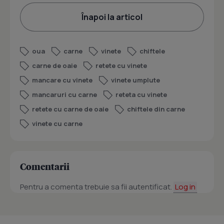
Înapoi la articol
oua
carne
vinete
chiftele
carne de oaie
retete cu vinete
mancare cu vinete
vinete umplute
mancaruri cu carne
reteta cu vinete
retete cu carne de oaie
chiftele din carne
vinete cu carne
Comentarii
Pentru a comenta trebuie sa fii autentificat.
Log in