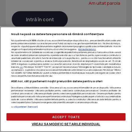
Am uitat parola
Nouă ne pasă ca datele tale personale să rămână confidențiale
Noi și partenerii noștri
1019
stocăm și/sau accesăm informații pe dispozitivul dvs., precum identificatorii cookie unici
pentru prelucrarea datelor cu caracter personal. Puteți accepta sau gestiona preferințele dvs. făcând clic mai jos,
respectiv vă puteți opune utilizării unui interes legitim în orice moment pe pagina cu politica de confidențialitate. Aceste
alegeri vor fi raportate partenerilor noștri și nu vă vor afecta navigarea.
Mai multe detalii
Noi si partenerii nostri (retelele de socializare si agentiile de publicitate partenere, precum si furnizorii nostri de servicii
de date analitice) prelucram date pentru a permite website-ului sa functioneze, pentru a personaliza continutul si
anunturile publicitare afisate in functie de interesele si/sau profilul dvs., pentru a va oferi functionalitati aferente
retelelor de socializare si pentru a analiza traficul pe website. Beneficiati de drepturile prevazute de art. 15-22 din
GDPR in legatura cu prelucrarea datelor cu caracter personal. Aceste drepturi pot fi exercitate prin modalitatea
indicata
aici
. Prin click pe “ACCEPT TOATE”, acceptati folosirea tuturor Tehnologiilor de tip Cookie, care implica inclusiv
acceptul dvs. cu privire la stocarea/accesarea informatiilor de catre Vendor-ii cu care colaboram. Prin click pe “VREAU
SA MODIFIC SETARILE INDIVIDUAL” puteti schimba preferintele in mod individual, mai putin cele legate de cookie strict
necesare pentru functionarea website-ului.
Atât noi, cât și partenerii noștri prelucrăm datele pentru a oferi:
Dezvoltarea și îmbunătățirea serviciilor. Stocarea și/sau accesarea informațiilor de pe un dispozitiv. Măsurarea
performanței reclamelor. Utilizarea profilurilor pentru selectarea conținutului personalizat. Crearea profilurilor de
conținut personalizat. Utilizarea profilurilor pentru selectarea publicității personalizate. Crearea profilurilor pentru
publicitate personalizată. Măsurarea performanței conținutului. Înțelegerea publicului prin statistici sau combinații de
date din surse diferite. Utilizarea datelor limitate pentru a selecta conținutul. Utilizarea de date limitate pentru a
selecta publicitatea. Date precise de geolocație și identificarea prin scanarea dispozitivului.
Listă parteneri (furnizori)
ACCEPT TOATE
VREAU SA MODIFIC SETARILE INDIVIDUAL