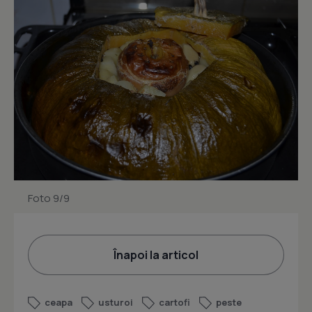
Foto 9/9
Înapoi la articol
ceapa
usturoi
cartofi
peste