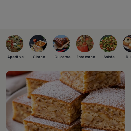
Aperitive
Ciorbe
Cu carne
Fara carne
Salate
Dul