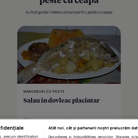
Au fost gasite 1 retete culinare pentru peste cu ceapa
MANCARURI CU PESTE
Salau in dovleac placintar
Îmi place
Distribuie
fidențiale
Atât noi, cât și partenerii noștri prelucrăm dat
, precum identificatorii
Dezvoltarea și îmbunătățirea serviciilor. Stocarea și/