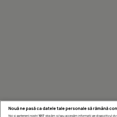
Nouă ne pasă ca datele tale personale să rămână con
Noi și partenerii noștri
1017
stocăm și/sau accesăm informații pe dispozitivul dvs.