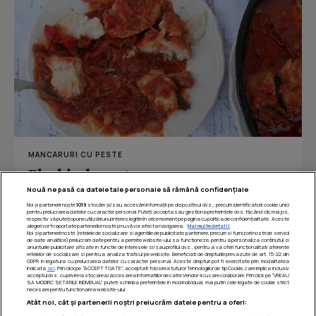
MANCARURI CU PESTE
Plachie de peste
Nouă ne pasă ca datele tale personale să rămână confidențiale
Noi și partenerii noștri
1019
stocăm și/sau accesăm informații pe dispozitivul dvs., precum identificatorii cookie unici
pentru prelucrarea datelor cu caracter personal. Puteți accepta sau gestiona preferințele dvs. făcând clic mai jos,
respectiv vă puteți opune utilizării unui interes legitim în orice moment pe pagina cu politica de confidențialitate. Aceste
Îmi place
Distribuie
alegeri vor fi raportate partenerilor noștri și nu vă vor afecta navigarea.
Mai multe detalii
Noi si partenerii nostri (retelele de socializare si agentiile de publicitate partenere, precum si furnizorii nostri de servicii
de date analitice) prelucram date pentru a permite website-ului sa functioneze, pentru a personaliza continutul si
anunturile publicitare afisate in functie de interesele si/sau profilul dvs., pentru a va oferi functionalitati aferente
retelelor de socializare si pentru a analiza traficul pe website. Beneficiati de drepturile prevazute de art. 15-22 din
GDPR in legatura cu prelucrarea datelor cu caracter personal. Aceste drepturi pot fi exercitate prin modalitatea
indicata
aici
. Prin click pe “ACCEPT TOATE”, acceptati folosirea tuturor Tehnologiilor de tip Cookie, care implica inclusiv
acceptul dvs. cu privire la stocarea/accesarea informatiilor de catre Vendor-ii cu care colaboram. Prin click pe “VREAU
SA MODIFIC SETARILE INDIVIDUAL” puteti schimba preferintele in mod individual, mai putin cele legate de cookie strict
necesare pentru functionarea website-ului.
Atât noi, cât și partenerii noștri prelucrăm datele pentru a oferi: