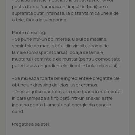
pastra forma frumoasa in timpul fierberii) pe o
suprafata putin infainata, la distanta mica unele de
altele, fara a le suprapune.
Pentru dressing:
- Se pune intr-un bol mierea, uleiul de masline,
semintele de mac, otetul din vin alb, zeama de
lamaie (proaspat stoarsa), coaja de lamaie,
mustarul / semintele de mustar (pentru comoditate,
puteti aseza ingredientele direct in bolul mixerului).
- Se mixeaza foarte bine ingredientele pregatite. Se
obtine un dressing delicios, usor cremos.
- Dressingul se pastreaza la rece (pana in momentul
in care urmeaza a fi folosit) intr-un shaker, astfel
incat sa poata fi amestecat energic din cand in
cand.
Pregatirea salatei: