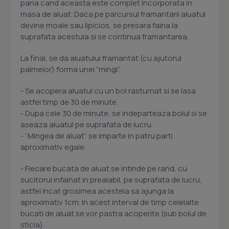
pana cand aceasta este complet incorporata in
masa de aluat. Daca pe parcursul framantarii aluatul
devine moale sau lipicios, se presara faina la
suprafata acestuia si se continua framantarea.
La final, se da aluatului framantat (cu ajutorul
palmelor) forma unei ”mingi”.
- Se acopera aluatul cu un bol rasturnat si se lasa
astfel timp de 30 de minute.
- Dupa cele 30 de minute, se indeparteaza bolul si se
aseaza aluatul pe suprafata de lucru.
- ”Mingea de aluat” se imparte in patru parti
aproximativ egale.
- Fiecare bucata de aluat se intinde pe rand, cu
sucitorul infainat in prealabil, pe suprafata de lucru,
astfel incat grosimea acesteia sa ajunga la
aproximativ 1cm. In acest interval de timp celelalte
bucati de aluat se vor pastra acoperite (sub bolul de
sticla).