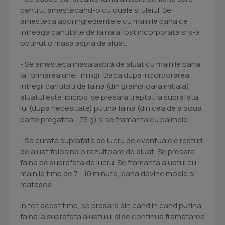
centru, amestecand-o cu ouale si uleiul. Se
amesteca apoi ingredientele cu mainile pana ce
intreaga cantitate de faina a fost incorporata si s-a
obtinut o masa aspra de aluat.
- Se amesteca masa aspra de aluat cu mainile pana
la formarea unei ”mingi”. Daca dupa incorporarea
intregii cantitati de faina (din gramajoara initiala),
aluatul este lipicios, se presara treptat la suprafata
lui (dupa necesitate) putina faina (din cea de a doua
parte pregatita - 75 g) si se framanta cu palmele.
- Se curata suprafata de lucru de eventualele resturi
de aluat folosind o razuitoare de aluat. Se presara
faina pe suprafata de lucru. Se framanta aluatul cu
mainile timp de 7 - 10 minute, pana devine moale si
matasos.
In tot acest timp, se presara din cand in cand putina
faina la suprafata aluatului si se continua framatarea