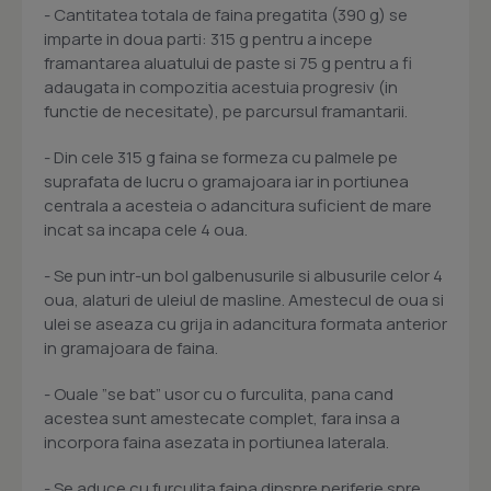
- Cantitatea totala de faina pregatita (390 g) se
imparte in doua parti: 315 g pentru a incepe
framantarea aluatului de paste si 75 g pentru a fi
adaugata in compozitia acestuia progresiv (in
functie de necesitate), pe parcursul framantarii.
- Din cele 315 g faina se formeza cu palmele pe
suprafata de lucru o gramajoara iar in portiunea
centrala a acesteia o adancitura suficient de mare
incat sa incapa cele 4 oua.
- Se pun intr-un bol galbenusurile si albusurile celor 4
oua, alaturi de uleiul de masline. Amestecul de oua si
ulei se aseaza cu grija in adancitura formata anterior
in gramajoara de faina.
- Ouale ”se bat” usor cu o furculita, pana cand
acestea sunt amestecate complet, fara insa a
incorpora faina asezata in portiunea laterala.
- Se aduce cu furculita faina dinspre periferie spre