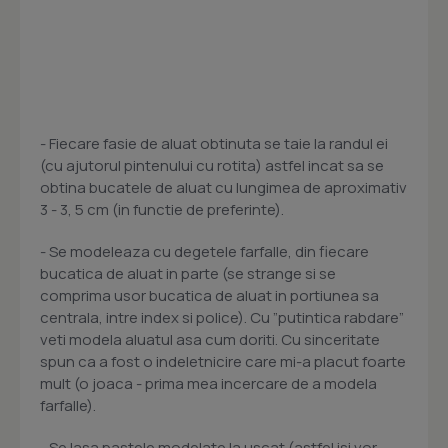
- Fiecare fasie de aluat obtinuta se taie la randul ei
(cu ajutorul pintenului cu rotita) astfel incat sa se
obtina bucatele de aluat cu lungimea de aproximativ
3 - 3, 5 cm (in functie de preferinte).
- Se modeleaza cu degetele farfalle, din fiecare
bucatica de aluat in parte (se strange si se
comprima usor bucatica de aluat in portiunea sa
centrala, intre index si police). Cu ”putintica rabdare”
veti modela aluatul asa cum doriti. Cu sinceritate
spun ca a fost o indeletnicire care mi-a placut foarte
mult (o joaca - prima mea incercare de a modela
farfalle).
- Se lasa pastele modelate la uscat (astfel isi vor