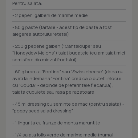
Pentru salata:
- 2 pepeni galbeni de marime medie
- 80 g paste (farfalle - acest tip de paste a fost
alegerea autorului retetei)
- 250 g pepene galben (”Cantaloupe” sau
”Honeydew Melons”) taiat bucatele (eu am taiat mici
semisfere din miezul fructului)
- 60 g branza ”Fontina” sau ”Swiss cheese” (daca nu
aveti la indemana ”Fontina” cred ca o puteti inlocui
cu ”Gouda” - depinde de preferintele fiecaruia),
taiata cubulete sau rasa pe razatoare
- 45 ml dressing cu seminte de mac (pentru salata) -
”poppy seed salad dressing”
- 1 lingurita cu frunze de menta maruntite
- 1/4 salata lollo verde de marime medie (numai