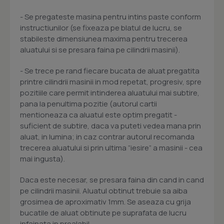
- Se pregateste masina pentru intins paste conform
instructiunilor (se fixeaza pe blatul de lucru, se
stabileste dimensiunea maxima pentru trecerea
aluatului si se presara faina pe cilindrii masinii).
- Se trece pe rand fiecare bucata de aluat pregatita
printre cilindrii masinii in mod repetat, progresiv, spre
pozitiile care permit intinderea aluatului mai subtire,
pana la penultima pozitie (autorul cartii
mentioneaza ca aluatul este optim pregatit -
suficient de subtire, daca va puteti vedea mana prin
aluat, in lumina; in caz contrar autorul recomanda
trecerea aluatului si prin ultima ”iesire” a masinii - cea
mai ingusta).
Daca este necesar, se presara faina din cand in cand
pe cilindrii masinii. Aluatul obtinut trebuie sa aiba
grosimea de aproximativ 1mm. Se aseaza cu grija
bucatile de aluat obtinute pe suprafata de lucru
infainata in prealabil.