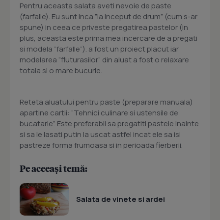
Pentru aceasta salata aveti nevoie de paste
(farfalle). Eu sunt inca ”la inceput de drum” (cum s-ar
spune) in ceea ce priveste pregatirea pastelor (in
plus, aceasta este prima mea incercare de a pregati
si modela ”farfalle”). a fost un proiect placut iar
modelarea ”fluturasilor” din aluat a fost o relaxare
totala si o mare bucurie.
Reteta aluatului pentru paste (preparare manuala)
apartine cartii: ”Tehnici culinare si ustensile de
bucatarie”. Este preferabil sa pregatiti pastele inainte
si sa le lasati putin la uscat astfel incat ele sa isi
pastreze forma frumoasa si in perioada fierberii.
Pe aceeași temă:
Salata de vinete si ardei