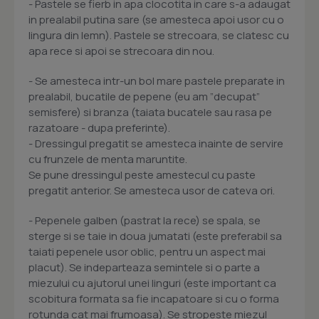
- Pastele se fierb in apa clocotita in care s-a adaugat
in prealabil putina sare (se amesteca apoi usor cu o
lingura din lemn). Pastele se strecoara, se clatesc cu
apa rece si apoi se strecoara din nou.
- Se amesteca intr-un bol mare pastele preparate in
prealabil, bucatile de pepene (eu am ”decupat”
semisfere) si branza (taiata bucatele sau rasa pe
razatoare - dupa preferinte).
- Dressingul pregatit se amesteca inainte de servire
cu frunzele de menta maruntite.
Se pune dressingul peste amestecul cu paste
pregatit anterior. Se amesteca usor de cateva ori.
- Pepenele galben (pastrat la rece) se spala, se
sterge si se taie in doua jumatati (este preferabil sa
taiati pepenele usor oblic, pentru un aspect mai
placut). Se indeparteaza semintele si o parte a
miezului cu ajutorul unei linguri (este important ca
scobitura formata sa fie incapatoare si cu o forma
rotunda cat mai frumoasa). Se stropeste miezul