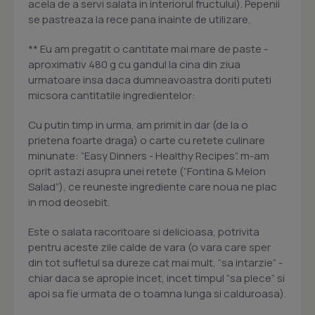
acela de a servi salata in interiorul fructului). Pepenii
se pastreaza la rece pana inainte de utilizare.
** Eu am pregatit o cantitate mai mare de paste -
aproximativ 480 g cu gandul la cina din ziua
urmatoare insa daca dumneavoastra doriti puteti
micsora cantitatile ingredientelor:
Cu putin timp in urma, am primit in dar (de la o
prietena foarte draga) o carte cu retete culinare
minunate: ”Easy Dinners - Healthy Recipes”. m-am
oprit astazi asupra unei retete (”Fontina & Melon
Salad”), ce reuneste ingrediente care noua ne plac
in mod deosebit.
Este o salata racoritoare si delicioasa, potrivita
pentru aceste zile calde de vara (o vara care sper
din tot sufletul sa dureze cat mai mult, ”sa intarzie” -
chiar daca se apropie incet, incet timpul ”sa plece” si
apoi sa fie urmata de o toamna lunga si calduroasa).