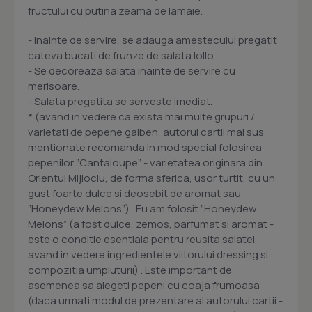
fructului cu putina zeama de lamaie.
- Inainte de servire, se adauga amestecului pregatit
cateva bucati de frunze de salata lollo.
- Se decoreaza salata inainte de servire cu
merisoare.
- Salata pregatita se serveste imediat.
* (avand in vedere ca exista mai multe grupuri /
varietati de pepene galben, autorul cartii mai sus
mentionate recomanda in mod special folosirea
pepenilor ”Cantaloupe” - varietatea originara din
Orientul Mijlociu, de forma sferica, usor turtit, cu un
gust foarte dulce si deosebit de aromat sau
”Honeydew Melons”) . Eu am folosit ”Honeydew
Melons” (a fost dulce, zemos, parfumat si aromat -
este o conditie esentiala pentru reusita salatei,
avand in vedere ingredientele viitorului dressing si
compozitia umpluturii) . Este important de
asemenea sa alegeti pepeni cu coaja frumoasa
(daca urmati modul de prezentare al autorului cartii -