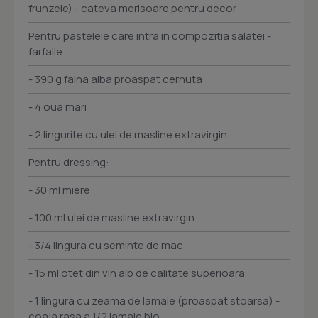
frunzele) - cateva merisoare pentru decor
Pentru pastelele care intra in compozitia salatei -
farfalle
- 390 g faina alba proaspat cernuta
- 4 oua mari
- 2 lingurite cu ulei de masline extravirgin
Pentru dressing:
- 30 ml miere
- 100 ml ulei de masline extravirgin
- 3/4 lingura cu seminte de mac
- 15 ml otet din vin alb de calitate superioara
- 1 lingura cu zeama de lamaie (proaspat stoarsa) -
coaja rasa a 1/2 lamaie bio