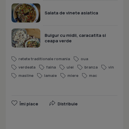
Salata de vinete asiatica
Bulgur cu midii, caracatita si
ceapa verde
retete traditionale romania
oua
verdeata
faina
ulei
branza
vin
masline
lamaie
miere
mac
Îmi place
Distribuie