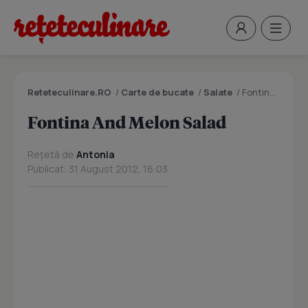
Reteteculinare.RO
/
Carte de bucate
/
Salate
/
Fontina And Melon Salad
Fontina And Melon Salad
Rețetă de
Antonia
Publicat: 31 August 2012, 16:03