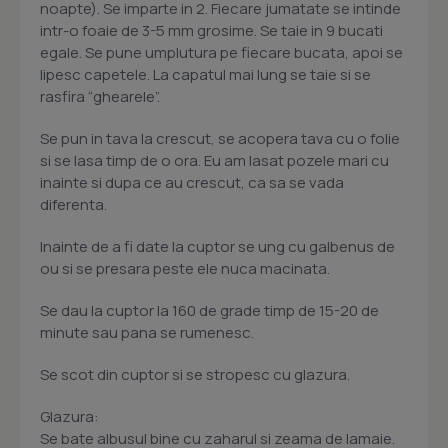
noapte). Se imparte in 2. Fiecare jumatate se intinde
intr-o foaie de 3-5 mm grosime. Se taie in 9 bucati
egale. Se pune umplutura pe fiecare bucata, apoi se
lipesc capetele. La capatul mai lung se taie si se
rasfira “ghearele”.
Se pun in tava la crescut, se acopera tava cu o folie
si se lasa timp de o ora. Eu am lasat pozele mari cu
inainte si dupa ce au crescut, ca sa se vada
diferenta.
Inainte de a fi date la cuptor se ung cu galbenus de
ou si se presara peste ele nuca macinata.
Se dau la cuptor la 160 de grade timp de 15-20 de
minute sau pana se rumenesc.
Se scot din cuptor si se stropesc cu glazura.
Glazura:
Se bate albusul bine cu zaharul si zeama de lamaie.