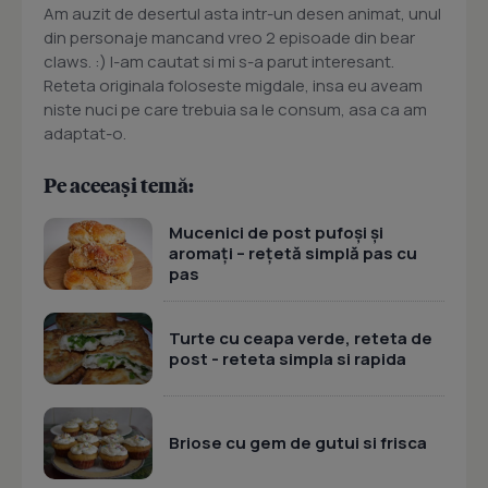
Am auzit de desertul asta intr-un desen animat, unul
din personaje mancand vreo 2 episoade din bear
claws. :) l-am cautat si mi s-a parut interesant.
Reteta originala foloseste migdale, insa eu aveam
niste nuci pe care trebuia sa le consum, asa ca am
adaptat-o.
Pe aceeași temă:
Mucenici de post pufoși și
aromați – rețetă simplă pas cu
pas
Turte cu ceapa verde, reteta de
post - reteta simpla si rapida
Briose cu gem de gutui si frisca