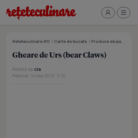
Reteteculinare.RO
/
Carte de bucate
/
Produse de panificatie si patiserie
Gheare de Urs (bear Claws)
Rețetă de
cla
Publicat: 14 Mai 2013, 11:31