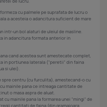
fetei de lucru.
e formeza cu palmele pe suprafata de lucru o
rala a acesteia o adancitura suficient de mare
un intr-un bol alaturi de uleiul de masline.
a in adancitura formata anterior in
, pana cand acestea sunt amestecate complet,
a in portiunea laterala (”peretii” din faina
 si ulei).
e spre centru (cu furculita), amestecand-o cu
 cu mainile pana ce intreaga cantitate de
tinut o masa aspra de aluat.
t cu mainile pana la formarea unei ”mingi” de
regii cantitati de faina (din gramajoara