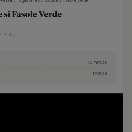
/
Paste
/
Tagliatelle cu Mazare si Fasole Verde
 si Fasole Verde
2, 22:56
70 minute
redusa