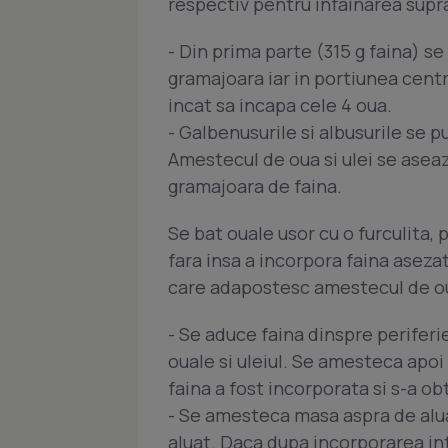
respectiv pentru infainarea supra
- Din prima parte (315 g faina) s
gramajoara iar in portiunea cent
incat sa incapa cele 4 oua.
- Galbenusurile si albusurile se p
Amestecul de oua si ulei se aseaz
gramajoara de faina.
Se bat ouale usor cu o furculita
fara insa a incorpora faina asezat
care adapostesc amestecul de oua
- Se aduce faina dinspre periferi
ouale si uleiul. Se amesteca apoi
faina a fost incorporata si s-a ob
- Se amesteca masa aspra de alua
aluat. Daca dupa incorporarea int