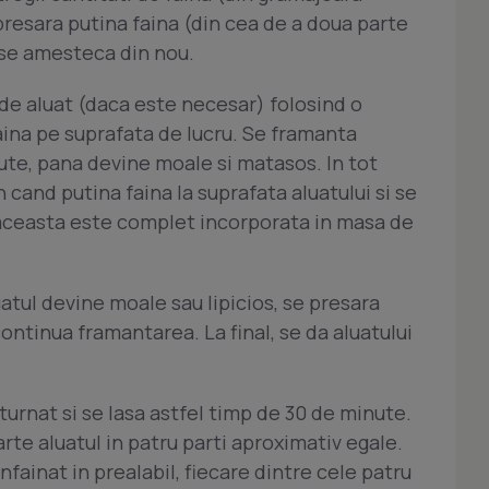
e presara putina faina (din cea de a doua parte
si se amesteca din nou.
 de aluat (daca este necesar) folosind o
aina pe suprafata de lucru. Se framanta
ute, pana devine moale si matasos. In tot
 cand putina faina la suprafata aluatului si se
ceasta este complet incorporata in masa de
atul devine moale sau lipicios, se presara
continua framantarea. La final, se da aluatului
turnat si se lasa astfel timp de 30 de minute.
rte aluatul in patru parti aproximativ egale.
infainat in prealabil, fiecare dintre cele patru