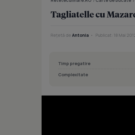
Reteteculinare.RO
/
Carte de bucate
Tagliatelle cu Mazare
Rețetă de
Antonia
Publicat: 18 Mai 201
Timp pregatire
Complexitate