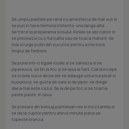
Se umplu pastele pe rand cu amestecul de mai sus si
se pun in tava termorezistenta, una langa alta.
Se trece la prepararea sosului. Rosile se decojesc si
se preseaza cu o furculita sau se toaca marunt. Se
mai scurge putin din sucul lor pentru a micsora
timpul de fierbere.
Se pune intr-o tigaie rosiile si se sareaza si se
pipereaza, se tin la foc si se lasa la fiert. Cand incepe
sa scada sucul de pe ele se adauga usturoul pisat si
busuiocul, se gusta de sare si de piper, se drege
daca mai este cazul. Se ia de pe foc si se toarna
peste paste, in tava.
Se presara din belsug parmesan ras si mozzarella si
se da la cuptor pentru ateva minute pana se
topeste branza