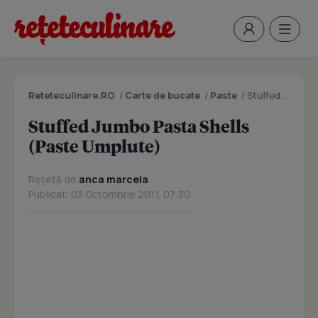
Reteteculinare.RO
/
Carte de bucate
/
Paste
/
Stuffed Jumbo Pasta Shells (Paste Umplute)
Stuffed Jumbo Pasta Shells
(Paste Umplute)
Rețetă de
anca marcela
Publicat: 03 Octombrie 2011, 07:30