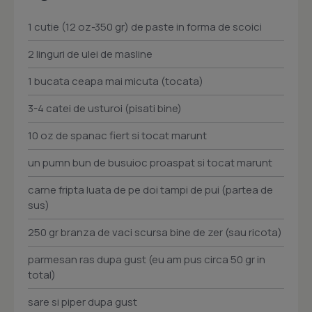
1 cutie (12 oz-350 gr) de paste in forma de scoici
2 linguri de ulei de masline
1 bucata ceapa mai micuta (tocata)
3-4 catei de usturoi (pisati bine)
10 oz de spanac fiert si tocat marunt
un pumn bun de busuioc proaspat si tocat marunt
carne fripta luata de pe doi tampi de pui (partea de
sus)
250 gr branza de vaci scursa bine de zer (sau ricota)
parmesan ras dupa gust (eu am pus circa 50 gr in
total)
sare si piper dupa gust