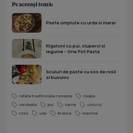
Pe aceeași temă:
Paste umplute cu urda si marar
Rigatoni cu pui, ciuperci si
legume – One Pot Pasta
Sculuri de paste cu sos de rosii
si busuioc
retete traditionale romania
ceapa
verdeata
pui
carne
usturoi
rosii
ulei
branza
masline