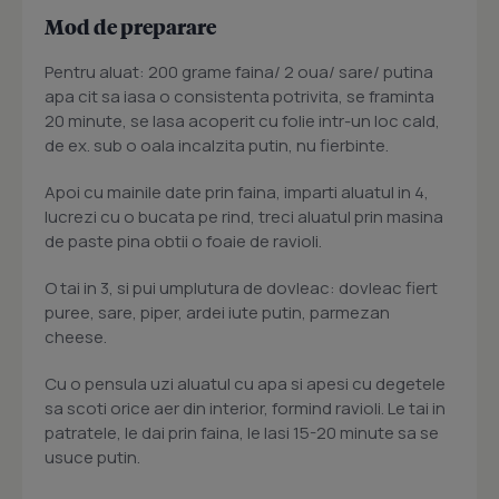
Mod de preparare
Pentru aluat: 200 grame faina/ 2 oua/ sare/ putina
apa cit sa iasa o consistenta potrivita, se framinta
20 minute, se lasa acoperit cu folie intr-un loc cald,
de ex. sub o oala incalzita putin, nu fierbinte.
Apoi cu mainile date prin faina, imparti aluatul in 4,
lucrezi cu o bucata pe rind, treci aluatul prin masina
de paste pina obtii o foaie de ravioli.
O tai in 3, si pui umplutura de dovleac: dovleac fiert
puree, sare, piper, ardei iute putin, parmezan
cheese.
Cu o pensula uzi aluatul cu apa si apesi cu degetele
sa scoti orice aer din interior, formind ravioli. Le tai in
patratele, le dai prin faina, le lasi 15-20 minute sa se
usuce putin.