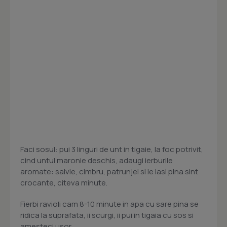
Faci sosul: pui 3 linguri de unt in tigaie, la foc potrivit,
cind untul maronie deschis, adaugi ierburile
aromate: salvie, cimbru, patrunjel si le lasi pina sint
crocante, citeva minute.
Fierbi ravioli cam 8-10 minute in apa cu sare pina se
ridica la suprafata, ii scurgi, ii pui in tigaia cu sos si
amesteci usor.