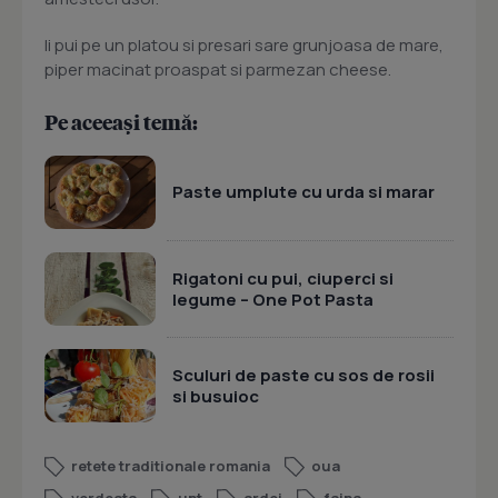
Ii pui pe un platou si presari sare grunjoasa de mare,
piper macinat proaspat si parmezan cheese.
Pe aceeași temă:
Paste umplute cu urda si marar
Rigatoni cu pui, ciuperci si
legume – One Pot Pasta
Sculuri de paste cu sos de rosii
si busuioc
retete traditionale romania
oua