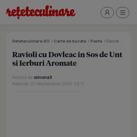
Reteteculinare.RO
/
Carte de bucate
/
Paste
/
Ravioli cu Dovleac in Sos de Unt si Ierburi Aromate
Ravioli cu Dovleac in Sos de Unt
si Ierburi Aromate
Rețetă de
simona3
Publicat: 27 Septembrie 2010, 03:11