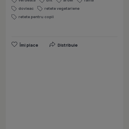
verdeata
unt
ardei
faina
dovleac
retete vegetariene
retete pentru copii
Îmi place
Distribuie