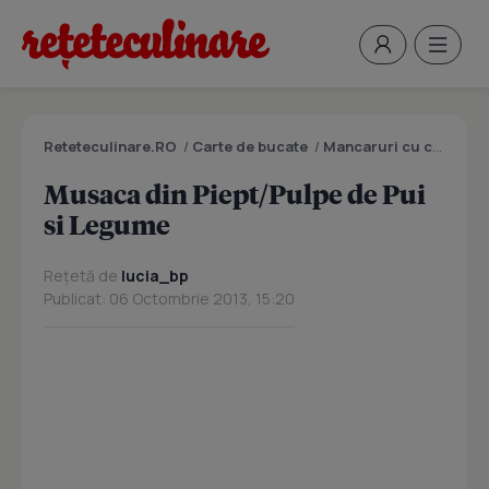
Reteteculinare.RO
/
Carte de bucate
/
Mancaruri cu carne
/
M
Musaca din Piept/Pulpe de Pui
si Legume
Rețetă de
lucia_bp
Publicat: 06 Octombrie 2013, 15:20