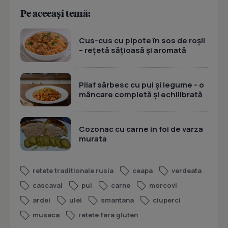
Pe aceeași temă:
Cus-cus cu pipote în sos de roșii
– rețetă sățioasă și aromată
Pilaf sârbesc cu pui și legume - o
mâncare completă și echilibrată
Cozonac cu carne in foi de varza
murata
retete traditionale rusia
ceapa
verdeata
cascaval
pui
carne
morcovi
ardei
ulei
smantana
ciuperci
musaca
retete fara gluten