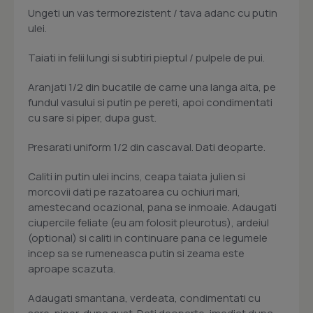
Ungeti un vas termorezistent / tava adanc cu putin
ulei.
Taiati in felii lungi si subtiri pieptul / pulpele de pui.
Aranjati 1/2 din bucatile de carne una langa alta, pe
fundul vasului si putin pe pereti, apoi condimentati
cu sare si piper, dupa gust.
Presarati uniform 1/2 din cascaval. Dati deoparte.
Caliti in putin ulei incins, ceapa taiata julien si
morcovii dati pe razatoarea cu ochiuri mari,
amestecand ocazional, pana se inmoaie. Adaugati
ciupercile feliate (eu am folosit pleurotus), ardeiul
(optional) si caliti in continuare pana ce legumele
incep sa se rumeneasca putin si zeama este
aproape scazuta.
Adaugati smantana, verdeata, condimentati cu