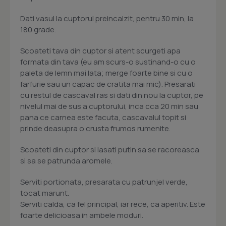
Dati vasul la cuptorul preincalzit, pentru 30 min, la
180 grade.
Scoateti tava din cuptor si atent scurgeti apa
formata din tava (eu am scurs-o sustinand-o cu o
paleta de lemn mai lata; merge foarte bine si cu o
farfurie sau un capac de cratita mai mic). Presarati
cu restul de cascaval ras si dati din nou la cuptor, pe
nivelul mai de sus a cuptorului, inca cca 20 min sau
pana ce carnea este facuta, cascavalul topit si
prinde deasupra o crusta frumos rumenite.
Scoateti din cuptor si lasati putin sa se racoreasca
si sa se patrunda aromele.
Serviti portionata, presarata cu patrunjel verde,
tocat marunt.
Serviti calda, ca fel principal, iar rece, ca aperitiv. Este
foarte delicioasa in ambele moduri.