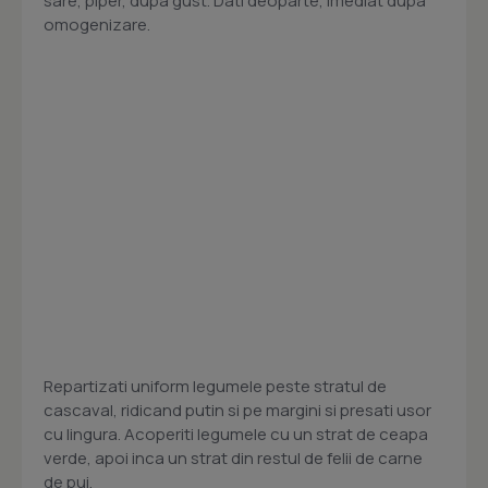
sare, piper, dupa gust. Dati deoparte, imediat dupa
omogenizare.
Repartizati uniform legumele peste stratul de
cascaval, ridicand putin si pe margini si presati usor
cu lingura. Acoperiti legumele cu un strat de ceapa
verde, apoi inca un strat din restul de felii de carne
de pui.