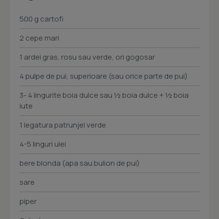
500 g cartofi
2 cepe mari
1 ardei gras, rosu sau verde, ori gogosar
4 pulpe de pui, superioare (sau orice parte de pui)
3- 4 lingurite boia dulce sau ½ boia dulce + ½ boia
iute
1 legatura patrunjel verde
4-5 linguri ulei
bere blonda (apa sau bulion de pui)
sare
piper