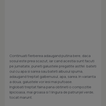
Continuati fierberea adaugand putina bere, daca
sosul este prea scazut, iar cand acestia sunt facuti
pe jumatate, puneti galustele pregatite astfel: bateti
oul cu apa si sarea sau bateti albusul spuma,
adaugand treptat galbenusul, apa, sarea. In varianta
a doua, galustele vor iesi mai pufoase.
Inglobati treptat faina pana obtineti o compozitie
lipicioasa, mai groasa si 1 lingura de patrunjel verde,
tocat marunt.