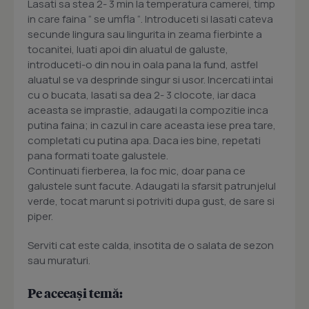
Lasati sa stea 2- 3 min la temperatura camerei, timp
in care faina “ se umfla “. Introduceti si lasati cateva
secunde lingura sau lingurita in zeama fierbinte a
tocanitei, luati apoi din aluatul de galuste,
introduceti-o din nou in oala pana la fund, astfel
aluatul se va desprinde singur si usor. Incercati intai
cu o bucata, lasati sa dea 2- 3 clocote, iar daca
aceasta se imprastie, adaugati la compozitie inca
putina faina; in cazul in care aceasta iese prea tare,
completati cu putina apa. Daca ies bine, repetati
pana formati toate galustele.
Continuati fierberea, la foc mic, doar pana ce
galustele sunt facute. Adaugati la sfarsit patrunjelul
verde, tocat marunt si potriviti dupa gust, de sare si
piper.
Serviti cat este calda, insotita de o salata de sezon
sau muraturi.
Pe aceeași temă: