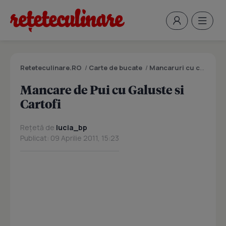
Reteteculinare.RO
/
Carte de bucate
/
Mancaruri cu carne
/
M
Mancare de Pui cu Galuste si
Cartofi
Rețetă de
lucia_bp
Publicat: 09 Aprilie 2011, 15:23