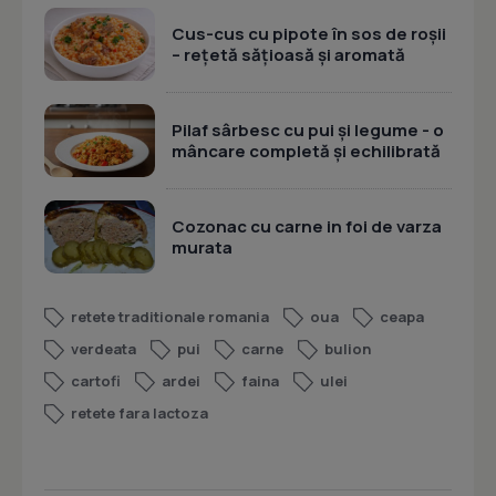
Cus-cus cu pipote în sos de roșii
– rețetă sățioasă și aromată
Pilaf sârbesc cu pui și legume - o
mâncare completă și echilibrată
Cozonac cu carne in foi de varza
murata
retete traditionale romania
oua
ceapa
verdeata
pui
carne
bulion
cartofi
ardei
faina
ulei
retete fara lactoza