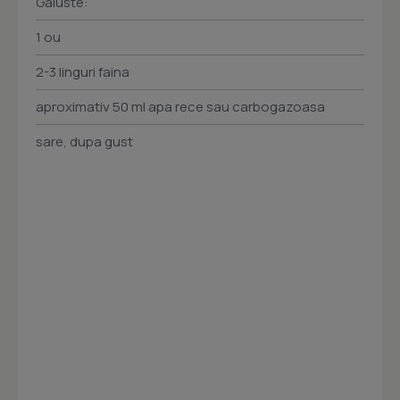
Galuste:
1 ou
2-3 linguri faina
aproximativ 50 ml apa rece sau carbogazoasa
sare, dupa gust