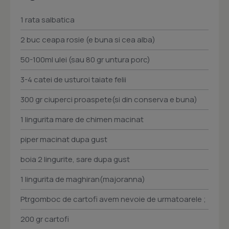
1 rata salbatica
2 buc ceapa rosie (e buna si cea alba)
50-100ml ulei (sau 80 gr untura porc)
3-4 catei de usturoi taiate felii
300 gr ciuperci proaspete(si din conserva e buna)
1 lingurita mare de chimen macinat
piper macinat dupa gust
boia 2 lingurite, sare dupa gust
1 lingurita de maghiran(majoranna)
Ptrgomboc de cartofi avem nevoie de urmatoarele ;
200 gr cartofi