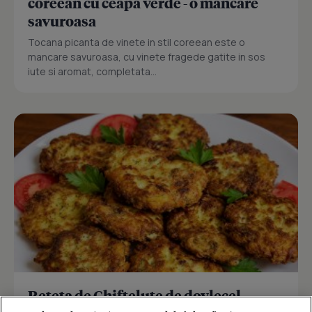
coreean cu ceapa verde - o mancare
savuroasa
Tocana picanta de vinete in stil coreean este o
mancare savuroasa, cu vinete fragede gatite in sos
iute si aromat, completata...
Reteta de Chiftelute de dovlecel