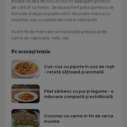
incepe sa dea din nou in clocot adaugam gomboc
de cartofi sa fiarba . Se lasa la fiert pana gomboc se
inmoaie,si deja se poate servi. Se poate manca cu
muraturi ,sau cu salata de rosii si castraveti.
Acest fel de mancare se mai poate prepara si din
carne de caprioara, cerb, tap.
Pe aceeași temă:
Cus-cus cu pipote în sos de roșii
– rețetă sățioasă și aromată
Pilaf sârbesc cu pui și legume - o
mâncare completă și echilibrată
Cozonac cu carne in foi de varza
murata