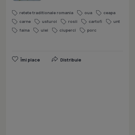
retete traditionale romania
oua
ceapa
carne
usturoi
rosii
cartofi
unt
faina
ulei
ciuperci
porc
Îmi place
Distribuie