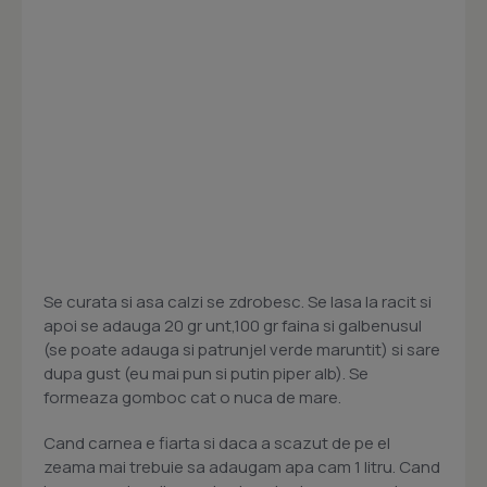
Se curata si asa calzi se zdrobesc. Se lasa la racit si
apoi se adauga 20 gr unt,100 gr faina si galbenusul
(se poate adauga si patrunjel verde maruntit) si sare
dupa gust (eu mai pun si putin piper alb). Se
formeaza gomboc cat o nuca de mare.
Cand carnea e fiarta si daca a scazut de pe el
zeama mai trebuie sa adaugam apa cam 1 litru. Cand