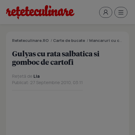
Reteteculinare.RO
/
Carte de bucate
/
Mancaruri cu carne
/
G
Gulyas cu rata salbatica si
gomboc de cartofi
Rețetă de
Lia
Publicat: 27 Septembrie 2010, 03:11