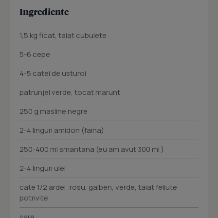
Ingrediente
1,5 kg ficat, taiat cubulete
5-6 cepe
4-5 catei de usturoi
patrunjel verde, tocat marunt
250 g masline negre
2-4 linguri amidon (faina)
250-400 ml smantana (eu am avut 300 ml )
2-4 linguri ulei
cate 1/2 ardei :rosu, galben, verde, taiat feliute
potrivite
sare