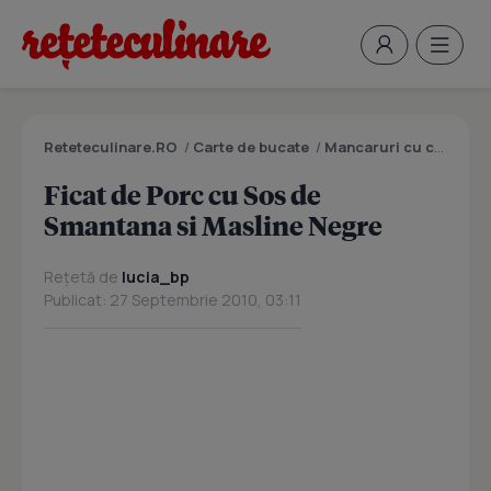
Reteteculinare.RO
/
Carte de bucate
/
Mancaruri cu carne
/
F
Ficat de Porc cu Sos de
Smantana si Masline Negre
Rețetă de
lucia_bp
Publicat: 27 Septembrie 2010, 03:11