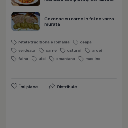
Cozonac cu carne in foi de varza
murata
retete traditionale romania
ceapa
verdeata
carne
usturoi
ardei
faina
ulei
smantana
masline
Îmi place
Distribuie