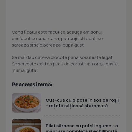
Cand ficatul este facut se adauga amidonul
desfacut cu smantana, patrunjelul tocat, se
sareaza si se pipereaza, dupa gust.
Se mai dau cateva clocote pana sosul este legat.
Se serveste cald cu pireu de cartofi sau orez, paste,
mamaliguta.
Pe aceeași temă:
Cus-cus cu pipote în sos de roșii
– rețetă sățioasă și aromată
Pilaf sârbesc cu pui și legume - o
mâncare completă și echilibrată