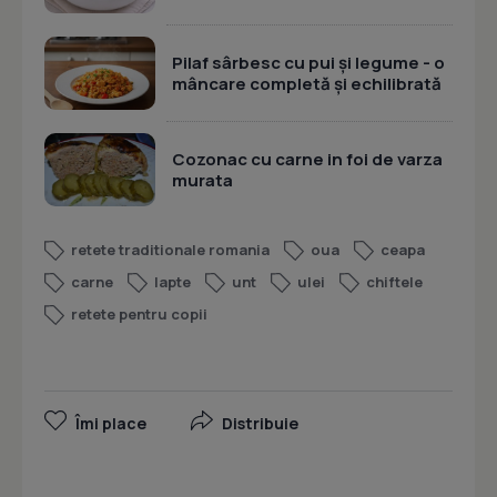
Pilaf sârbesc cu pui și legume - o
mâncare completă și echilibrată
Cozonac cu carne in foi de varza
murata
retete traditionale romania
oua
ceapa
carne
lapte
unt
ulei
chiftele
retete pentru copii
Îmi place
Distribuie