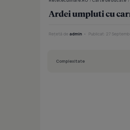
Reteteculinare.RO
/
Carte de bucate
Ardei umpluti cu ca
Rețetă de
admin
Publicat: 27 Septembr
Complexitate