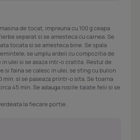
 masina de tocat, impreuna cu 100 g ceapa
e fierbe separat si se amesteca cu carnea. Se
eata tocata si se amesteca bine. Se spala
 semintele, se umplu ardeii cu compozitia de
in ulei si se asaza intr-o cratita. Restul de
 si faina se calesc in ulei, se sting cu bulion
30 min. si se paseaza printr-o sita. Se toarna
irca 45 min. Se adauga rosiile taiate felii si se
erdeata la fiecare portie.