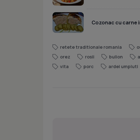
Cozonac cu carne i
retete traditionale romania
o
orez
rosii
bulion
a
vita
porc
ardei umpluti