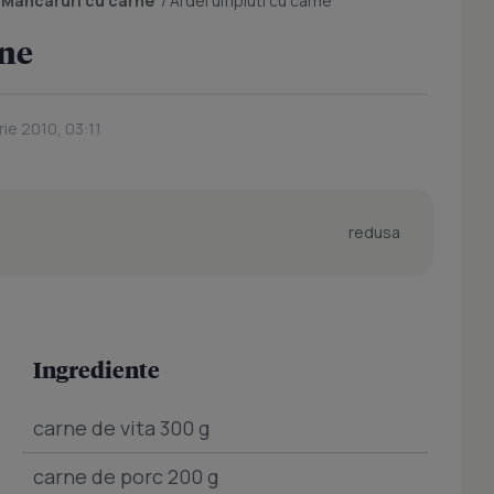
/
Mancaruri cu carne
/
Ardei umpluti cu carne
rne
ie 2010, 03:11
redusa
Ingrediente
carne de vita 300 g
carne de porc 200 g