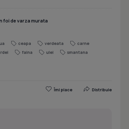
n foi de varza murata
ua
ceapa
verdeata
carne
rdei
faina
ulei
smantana
Îmi place
Distribuie