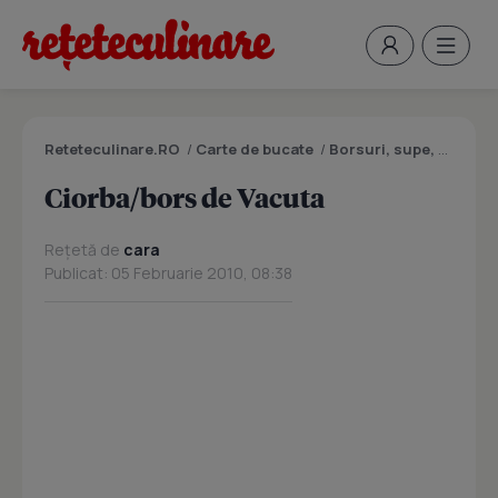
Reteteculinare.RO
/
Carte de bucate
/
Borsuri, supe, ciorbe
Ciorba/bors de Vacuta
Rețetă de
cara
Publicat: 05 Februarie 2010, 08:38