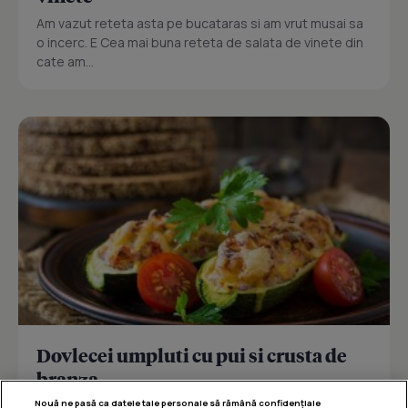
Am vazut reteta asta pe bucataras si am vrut musai sa
o incerc. E Cea mai buna reteta de salata de vinete din
cate am...
Dovlecei umpluti cu pui si crusta de
branza
Nouă ne pasă ca datele tale personale să rămână confidențiale
Reteta delicioasa de dovlecei umpluti cu pui si crusta