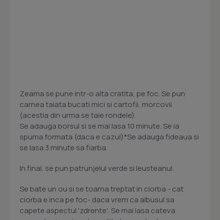
Zeama se pune intr-o alta cratita, pe foc. Se pun
carnea taiata bucati mici si cartofii, morcovii
(acestia din urma se taie rondele).
Se adauga borsul si se mai lasa 10 minute. Se ia
spuma formata (daca e cazul)*Se adauga fideaua si
se lasa 3 minute sa fiarba.
In final, se pun patrunjelul verde si leusteanul.
Se bate un ou si se toarna treptat in ciorba - cat
ciorba e inca pe foc- daca vrem ca albusul sa
capete aspectul 'zdrente'. Se mai lasa cateva