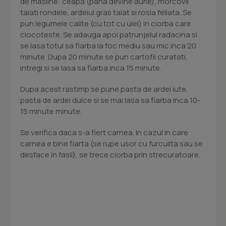
de masline: ceapa (pana devine aurie), morcovii
taiati rondele, ardeiul gras taiat si rosia feliata. Se
pun legumele calite (cu tot cu ulei) in ciorba care
clocoteste. Se adauga apoi patrunjelul radacina si
se lasa totul sa fiarba la foc mediu sau mic inca 20
minute. Dupa 20 minute se pun cartofii curatati,
intregi si se lasa sa fiarba inca 15 minute.
Dupa acest rastimp se pune pasta de ardei iute,
pasta de ardei dulce si se mai lasa sa fiarba inca 10-
15 minute minute.
Se verifica daca s-a fiert carnea. In cazul in care
carnea e bine fiarta (se rupe usor cu furculita sau se
desface in fasii), se trece ciorba prin strecuratoare.