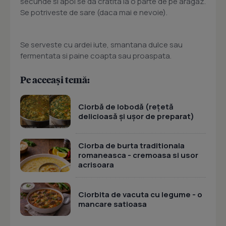
secunde si apoi se da cratita la o parte de pe aragaz.
Se potriveste de sare (daca mai e nevoie).
Se serveste cu ardei iute, smantana dulce sau
fermentata si paine coapta sau proaspata.
Pe aceeași temă:
Ciorbă de lobodă (rețetă
delicioasă și ușor de preparat)
Ciorba de burta traditionala
romaneasca - cremoasa si usor
acrisoara
Ciorbita de vacuta cu legume - o
mancare satioasa