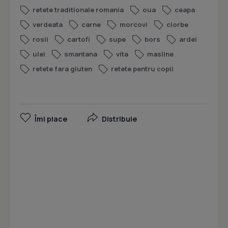
retete traditionale romania
oua
ceapa
verdeata
carne
morcovi
ciorbe
rosii
cartofi
supe
bors
ardei
ulei
smantana
vita
masline
retete fara gluten
retete pentru copii
Îmi place
Distribuie