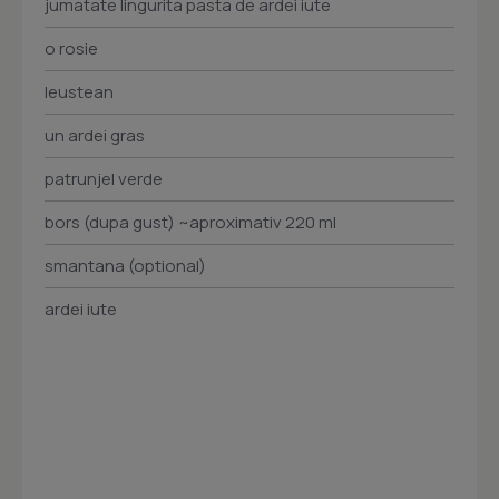
jumatate lingurita pasta de ardei iute
o rosie
leustean
un ardei gras
patrunjel verde
bors (dupa gust) ~aproximativ 220 ml
smantana (optional)
ardei iute