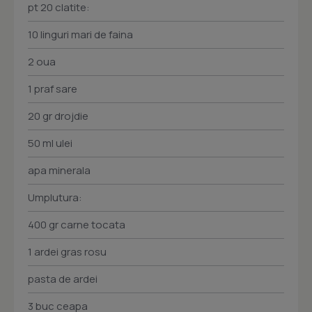
pt 20 clatite:
10 linguri mari de faina
2 oua
1 praf sare
20 gr drojdie
50 ml ulei
apa minerala
Umplutura:
400 gr carne tocata
1 ardei gras rosu
pasta de ardei
3 buc ceapa