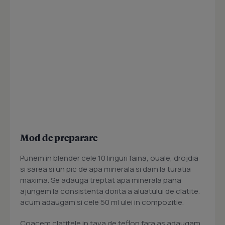
Mod de preparare
Punem in blender cele 10 linguri faina, ouale, drojdia
si sarea si un pic de apa minerala si dam la turatia
maxima. Se adauga treptat apa minerala pana
ajungem la consistenta dorita a aluatului de clatite.
acum adaugam si cele 50 ml ulei in compozitie.
Coacem clatitele in tava de teflon fara as adaugam