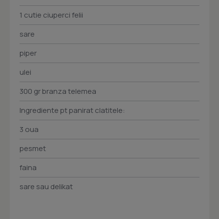
1 cutie ciuperci felii
sare
piper
ulei
300 gr branza telemea
Ingrediente pt panirat clatitele:
3 oua
pesmet
faina
sare sau delikat