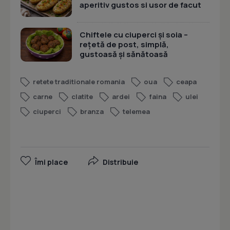
aperitiv gustos si usor de facut
Chiftele cu ciuperci și soia –
rețetă de post, simplă,
gustoasă și sănătoasă
retete traditionale romania
oua
ceapa
carne
clatite
ardei
faina
ulei
ciuperci
branza
telemea
Îmi place
Distribuie