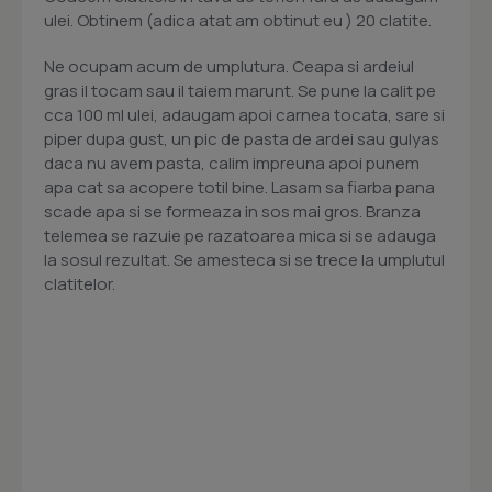
ulei. Obtinem (adica atat am obtinut eu ) 20 clatite.
Ne ocupam acum de umplutura. Ceapa si ardeiul
gras il tocam sau il taiem marunt. Se pune la calit pe
cca 100 ml ulei, adaugam apoi carnea tocata, sare si
piper dupa gust, un pic de pasta de ardei sau gulyas
daca nu avem pasta, calim impreuna apoi punem
apa cat sa acopere totil bine. Lasam sa fiarba pana
scade apa si se formeaza in sos mai gros. Branza
telemea se razuie pe razatoarea mica si se adauga
la sosul rezultat. Se amesteca si se trece la umplutul
clatitelor.