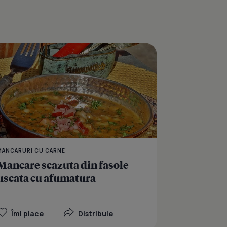
arnati afumati la slow cooker Crock Pot
Chilli con carne la slo
MANCARURI CU CARNE
Mancare scazuta din fasole
uscata cu afumatura
Îmi place
Distribuie