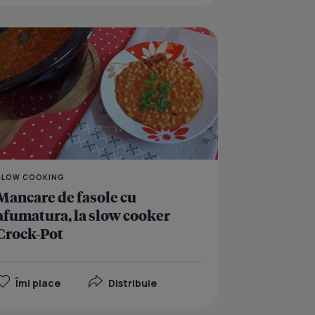
osita cu muraturi pane
Fasole cu ciolan afuma
SLOW COOKING
Mancare de fasole cu
afumatura, la slow cooker
Crock-Pot
Îmi place
Distribuie