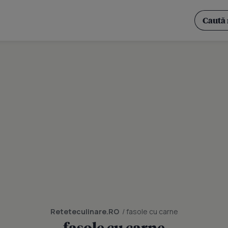
Reteteculinare.RO
/ fasole cu carne
fasole cu carne