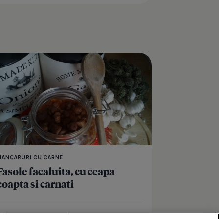
crusta de paine
Fasole scazuta cu ciol
MANCARURI CU CARNE
Fasole facaluita, cu ceapa
coapta si carnati
Îmi place
Distribuie