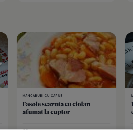
Fasolica in 
MANCARURI CU CARNE
Fasole scazuta cu ciolan
afumat la cuptor
Îmi place
Distribuie