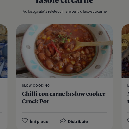
Au fost gasite 12 retete culinare pentru fasole cu carne
Fasole cu c
SLOW COOKING
Chilli con carne la slow cooker
Crock Pot
Îmi place
Distribuie