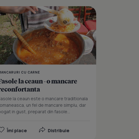
sole cu afumătură şi cârnaţi
Fasole scazuta cu ciola
MANCARURI CU CARNE
Fasole la ceaun - o mancare
reconfortanta
Fasole la ceaun este o mancare traditionala
romaneasca, un fel de mancare simplu, dar
bogat in gust, preparat din fasole...
Îmi place
Distribuie