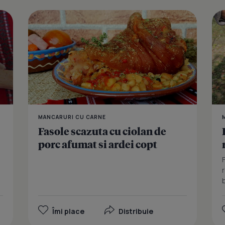
Iahnie de fa
MANCARURI CU CARNE
Fasole scazuta cu ciolan de
porc afumat si ardei copt
Îmi place
Distribuie