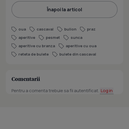
Înapoi la articol
oua
cascaval
bulion
praz
aperitive
pesmet
sunca
aperitive cu branza
aperitive cu oua
reteta de bulete
bulete din cascaval
Comentarii
Pentru a comenta trebuie sa fii autentificat.
Log in