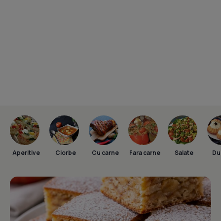
Aperitive
Ciorbe
Cu carne
Fara carne
Salate
Dul