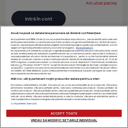
Am uitat parola
Nouă ne pasă ca datele tale personale să rămână confidențiale
Noi și partenerii noștri
1019
stocăm și/sau accesăm informații pe dispozitivul dvs., precum identificatorii cookie unici
pentru prelucrarea datelor cu caracter personal. Puteți accepta sau gestiona preferințele dvs. făcând clic mai jos,
respectiv vă puteți opune utilizării unui interes legitim în orice moment pe pagina cu politica de confidențialitate. Aceste
alegeri vor fi raportate partenerilor noștri și nu vă vor afecta navigarea.
Mai multe detalii
Noi si partenerii nostri (retelele de socializare si agentiile de publicitate partenere, precum si furnizorii nostri de servicii
de date analitice) prelucram date pentru a permite website-ului sa functioneze, pentru a personaliza continutul si
anunturile publicitare afisate in functie de interesele si/sau profilul dvs., pentru a va oferi functionalitati aferente
retelelor de socializare si pentru a analiza traficul pe website. Beneficiati de drepturile prevazute de art. 15-22 din
GDPR in legatura cu prelucrarea datelor cu caracter personal. Aceste drepturi pot fi exercitate prin modalitatea
indicata
aici
. Prin click pe “ACCEPT TOATE”, acceptati folosirea tuturor Tehnologiilor de tip Cookie, care implica inclusiv
acceptul dvs. cu privire la stocarea/accesarea informatiilor de catre Vendor-ii cu care colaboram. Prin click pe “VREAU
SA MODIFIC SETARILE INDIVIDUAL” puteti schimba preferintele in mod individual, mai putin cele legate de cookie strict
necesare pentru functionarea website-ului.
Atât noi, cât și partenerii noștri prelucrăm datele pentru a oferi:
Dezvoltarea și îmbunătățirea serviciilor. Stocarea și/sau accesarea informațiilor de pe un dispozitiv. Măsurarea
performanței reclamelor. Utilizarea profilurilor pentru selectarea conținutului personalizat. Crearea profilurilor de
conținut personalizat. Utilizarea profilurilor pentru selectarea publicității personalizate. Crearea profilurilor pentru
publicitate personalizată. Măsurarea performanței conținutului. Înțelegerea publicului prin statistici sau combinații de
date din surse diferite. Utilizarea datelor limitate pentru a selecta conținutul. Utilizarea de date limitate pentru a
selecta publicitatea. Date precise de geolocație și identificarea prin scanarea dispozitivului.
Listă parteneri (furnizori)
ACCEPT TOATE
VREAU SA MODIFIC SETARILE INDIVIDUAL