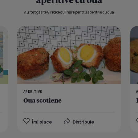
Au fost gasite 6 retete culinare pentru aperitive cu oua
Ovocado
APERITIVE
Oua scotiene
Îmi place
Distribuie