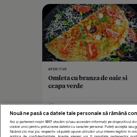
APERITIVE
Omleta cu branza de oaie si
ceapa verde
Îmi place
Distribuie
Nouă ne pasă ca datele tale personale să rămână con
Noi și partenerii noștri
1017
stocăm și/sau accesăm informații pe dispozitivul dvs.
cookie unici pentru prelucrarea datelor cu caracter personal. Puteți accepta sau g
făcând clic mai jos, respectiv vă puteți opune utilizării unui interes legitim în 
politica de confidențialitate. Aceste alegeri vor fi raportate partenerilor no