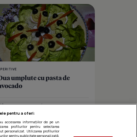
ranza de oaie si ceapa verde
Oua umplute
APERITIVE
Oua umplute cu pasta de
avocado
Îmi place
Distribuie
ele pentru a oferi:
sau accesarea informațiilor de pe un
zarea profilurilor pentru selectarea
t personalizat. Utilizarea profilurilor
urilor pentru publicitate personalizată.