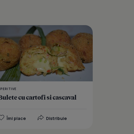
Oua scotiene
APERITIVE
Bulete cu cartofi si cascaval
Îmi place
Distribuie