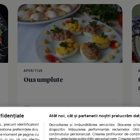
Omleta cu b
APERITIVE
Oua umplute
Îmi place
Distribuie
fidențiale
Atât noi, cât și partenerii noștri prelucrăm dat
, precum identificatorii
Dezvoltarea și îmbunătățirea serviciilor. Stocarea și/
estiona preferințele dvs.
dispozitiv. Măsurarea performanței reclamelor. Utili
conținutului personalizat. Crearea profilurilor de conținu
orice moment pe pagina cu
pentru selectarea publicității personalizate. Crearea profil
ștri și nu vă vor afecta