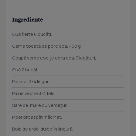
Ingrediente
Ouă fierte 6 bucăți,
Carne tocată de porc cca. 450 g,
Ceapă verde codițe de la cca. 3 legături,
Ouă 2 bucăți,
Pesmet 3-4 linguri,
Pâine veche 3-4 felii,
Sare de mare cu verdețuri,
Piper proaspăt măcinat,
Boia de ardei dulce ½ lingură,