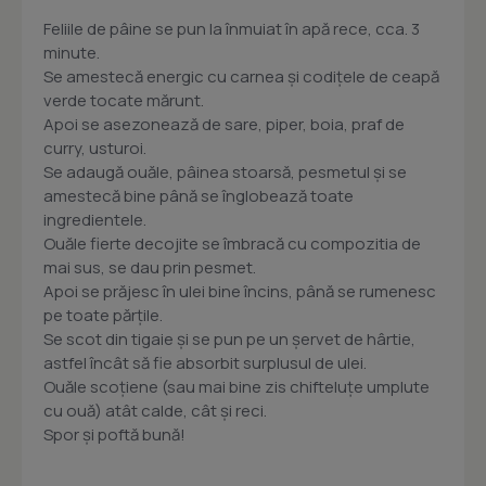
Feliile de pâine se pun la înmuiat în apă rece, cca. 3
minute.
Se amestecă energic cu carnea și codițele de ceapă
verde tocate mărunt.
Apoi se asezonează de sare, piper, boia, praf de
curry, usturoi.
Se adaugă ouăle, pâinea stoarsă, pesmetul și se
amestecă bine până se înglobează toate
ingredientele.
Ouăle fierte decojite se îmbracă cu compozitia de
mai sus, se dau prin pesmet.
Apoi se prăjesc în ulei bine încins, până se rumenesc
pe toate părțile.
Se scot din tigaie și se pun pe un șervet de hârtie,
astfel încât să fie absorbit surplusul de ulei.
Ouăle scoțiene (sau mai bine zis chifteluțe umplute
cu ouă) atât calde, cât și reci.
Spor și poftă bună!