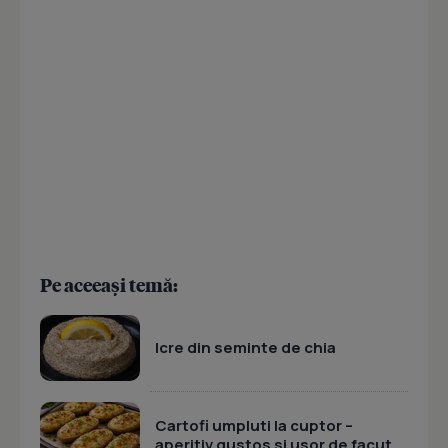
Pe aceeași temă:
Icre din seminte de chia
Cartofi umpluti la cuptor –
aperitiv gustos si usor de facut