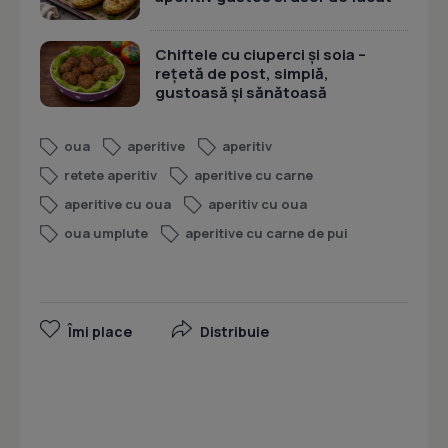
Chiftele cu ciuperci și soia –
rețetă de post, simplă,
gustoasă și sănătoasă
oua
aperitive
aperitiv
retete aperitiv
aperitive cu carne
aperitive cu oua
aperitiv cu oua
oua umplute
aperitive cu carne de pui
Îmi place
Distribuie