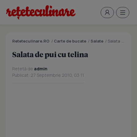
Reteteculinare.RO
/
Carte de bucate
/
Salate
/
Salata de pui cu telina
Salata de pui cu telina
Rețetă de
admin
Publicat: 27 Septembrie 2010, 03:11