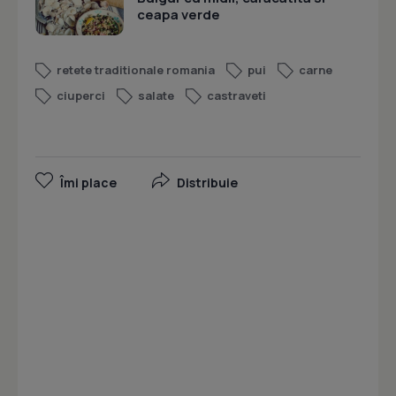
ceapa verde
retete traditionale romania
pui
carne
ciuperci
salate
castraveti
Îmi place
Distribuie