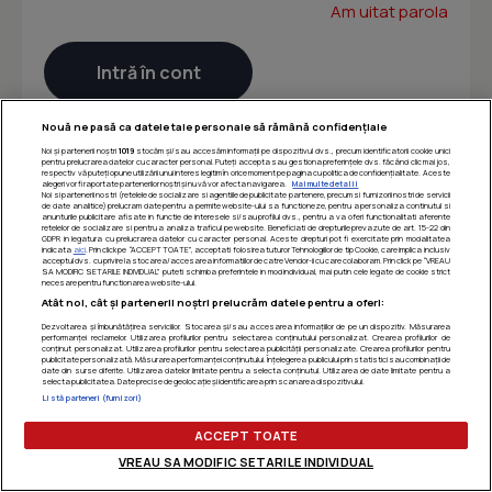
Am uitat parola
Nouă ne pasă ca datele tale personale să rămână confidențiale
Noi și partenerii noștri
1019
stocăm și/sau accesăm informații pe dispozitivul dvs., precum identificatorii cookie unici
pentru prelucrarea datelor cu caracter personal. Puteți accepta sau gestiona preferințele dvs. făcând clic mai jos,
respectiv vă puteți opune utilizării unui interes legitim în orice moment pe pagina cu politica de confidențialitate. Aceste
alegeri vor fi raportate partenerilor noștri și nu vă vor afecta navigarea.
Mai multe detalii
Noi si partenerii nostri (retelele de socializare si agentiile de publicitate partenere, precum si furnizorii nostri de servicii
de date analitice) prelucram date pentru a permite website-ului sa functioneze, pentru a personaliza continutul si
anunturile publicitare afisate in functie de interesele si/sau profilul dvs., pentru a va oferi functionalitati aferente
retelelor de socializare si pentru a analiza traficul pe website. Beneficiati de drepturile prevazute de art. 15-22 din
GDPR in legatura cu prelucrarea datelor cu caracter personal. Aceste drepturi pot fi exercitate prin modalitatea
indicata
aici
. Prin click pe “ACCEPT TOATE”, acceptati folosirea tuturor Tehnologiilor de tip Cookie, care implica inclusiv
acceptul dvs. cu privire la stocarea/accesarea informatiilor de catre Vendor-ii cu care colaboram. Prin click pe “VREAU
SA MODIFIC SETARILE INDIVIDUAL” puteti schimba preferintele in mod individual, mai putin cele legate de cookie strict
necesare pentru functionarea website-ului.
Atât noi, cât și partenerii noștri prelucrăm datele pentru a oferi:
Dezvoltarea și îmbunătățirea serviciilor. Stocarea și/sau accesarea informațiilor de pe un dispozitiv. Măsurarea
performanței reclamelor. Utilizarea profilurilor pentru selectarea conținutului personalizat. Crearea profilurilor de
conținut personalizat. Utilizarea profilurilor pentru selectarea publicității personalizate. Crearea profilurilor pentru
publicitate personalizată. Măsurarea performanței conținutului. Înțelegerea publicului prin statistici sau combinații de
date din surse diferite. Utilizarea datelor limitate pentru a selecta conținutul. Utilizarea de date limitate pentru a
selecta publicitatea. Date precise de geolocație și identificarea prin scanarea dispozitivului.
Listă parteneri (furnizori)
ACCEPT TOATE
VREAU SA MODIFIC SETARILE INDIVIDUAL