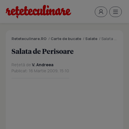
Reteteculinare.RO
/
Carte de bucate
/
Salate
/
Salata de Perisoare
Salata de Perisoare
Rețetă de
V. Andreea
Publicat: 16 Martie 2009, 15:10