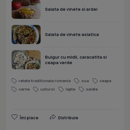
Salata de vinete si ardei
Salata de vinete asiatica
Bulgur cu midii, caracatita si
ceapa verde
retete traditionale romania
oua
ceapa
carne
usturoi
lapte
salate
Îmi place
Distribuie