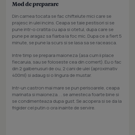
Mod de preparare
Din carnea tocata se fac chiftelute mici care se
prajesc in ulei incins. Ceapa se taie pestisori si se
pune intr-o cratita cu apa si otetul, dupa care se
pune pe aragaz sa fiarba la foc mic. Dupa ce a fiert 5
minute, se pune la scurs si se lasa sa se raceasca.
Intre timp se prepara maioneza (asa cum ii place
fiecaruia, sau se foloseste cea din comert). Eu o fac
din 2 galbenusuri de ou, 2 cani de ulei (aproximativ
400ml) si adaug si o lingura de mustar.
Intr-un castron mai mare se pun perisoarele, ceapa
marinata si maioneza. . . se amesteca foarte bine si
se condimenteaza dupa gust. Se acopera si se da la
frigider cel putin o ora inainte de servire.