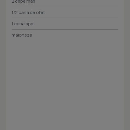
2 cepe mari
1/2 cana de otet
1 cana apa
maioneza