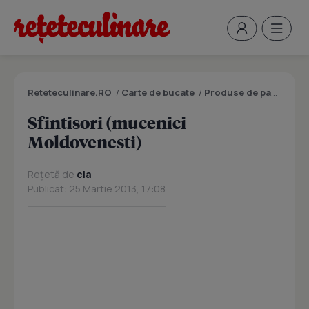
Reteteculinare.RO
/
Carte de bucate
/
Produse de panificatie si patiserie
Sfintisori (mucenici
Moldovenesti)
Rețetă de
cla
Publicat: 25 Martie 2013, 17:08