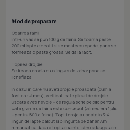
Mod de preparare
Oparirea fainii:
Intr-un vas se pun 100 g de faina. Se toarna peste
200 ml lapte clocotit si se mesteca repede, pana se
formeaza o pasta groasa. Se da la racit.
Topirea drojdiei
Se freaca drodia cu o lingura de zahar pana se
lichefiaza.
In cazul in care nu aveti drojdie proaspata (cum a
fost cazul meu), verificati cate plicuri de drojdie
uscata aveti nevoie – de regula scrie pe plic pentru
cate grame de faina este conceput (al meu era 1 plic
– pentru 500 g faina). Topiti drojdia uscata in 3-4
linguri de lapte caldut si o lingurita de zahar. Am
remarcat ca daca e topita inainte, si nu adaugata in