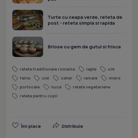
Turte cu ceapa verde, reteta de
post - reteta simpla si rapida
Briose cu gem de gutui si frisca
retete traditionale romania
lapte
unt
faina
ulei
zahar
lamaie
miere
portocale
nuca
retete vegetariene
retete pentru copii
Îmi place
Distribuie