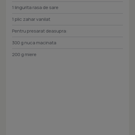
1 lingurita rasa de sare
1 plic zahar vanilat
Pentru presarat deasupra:
300 g nuca macinata
200 g miere