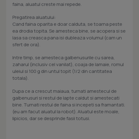
faina, aluatul creste mai repede.
Pregatirea aluatului:
Cand faina oparita e doar calduta, se toarna peste
ea drodia topita. Se amesteca bine, se acopera si se
lasa sa creasca pana isi dubleaza volumul (cam un
sfert de ora).
Intre timp, se amesteca galbenusurile cu sarea,
zaharul (inclusiv cel vanilat), coaja de lamaie, romul
uleiul si 100 g din untul topit (1/2 din cantitatea
totala).
Dupa ce a crescut maiaua, turnati amestecul de
galbenusuri si restul de lapte caldut si amestecati
bine. Turnati restul de faina si incepeti sa framantati.
(eu am facut aluatul la robot). Aluatul este moale,
lipicios, dar se desprinde fasii totusi.