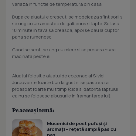
variaza in functie de temperatura din casa.
Dupa ce aluatul e crescut, se modeleaza sfintisorii si
se ung cu un amestec de galbenus si lapte. Se lasa
10 minute in tava sa creasca, apoi se dau la cuptor
pana se rumenesc.
Cand se scot, se ung cu miere si se presara nuca
macinata peste ei.
Aluatul folosit e aluatul de cozonac al Silviei
Jurcovan. e foarte bun la gust si se pastreaza
proaspat foarte mult timp (cica si datorita faptului
ca nu se folosesc albusurile in framantarea lui).
Pe aceeași temă:
Mucenici de post pufoși și
aromați – rețetă simplă pas cu
pas