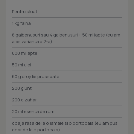
Pentru aluat:
1 kg faina
8 galbenusuri sau 4 galbenusuri + 50 ml lapte (eu am
ales varianta a 2-a)
600 ml lapte
50 ml ulei
60 g drojdie proaspata
200 g unt
200 g zahar
20 ml esenta de rom
coaja rasa de la o lamaie si o portocala (eu am pus
doar de la o portocala)