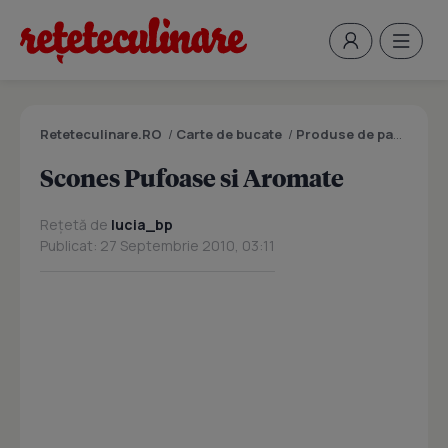
Reteteculinare.RO
/
Carte de bucate
/
Produse de panificatie si patiserie
Scones Pufoase si Aromate
Rețetă de
lucia_bp
Publicat: 27 Septembrie 2010, 03:11