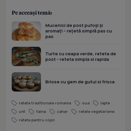
Pe aceeași temă:
Mucenici de post pufoși și
aromați – rețetă simplă pas cu
pas
Turte cu ceapa verde, reteta de
post - reteta simpla si rapida
Briose cu gem de gutui si frisca
retete traditionale romania
oua
lapte
unt
faina
zahar
retete vegetariene
retete pentru copii