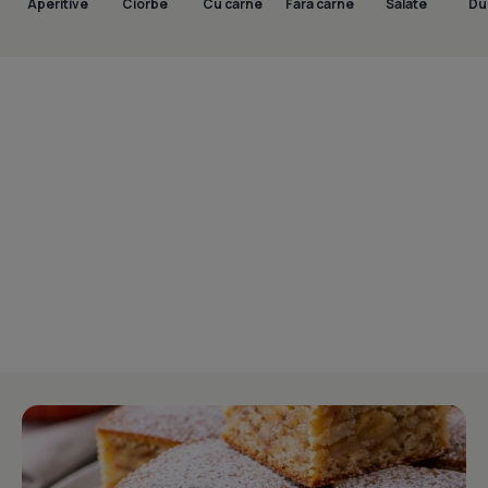
Aperitive
Ciorbe
Cu carne
Fara carne
Salate
Dul