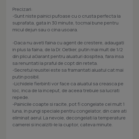
Precizari:
-Sunt niste painici pufoase cu o crusta perfecta la
suprafata, gata in 30 minute, tocmai bune pentru
micul dejun sau o cina usoara.
-Daca nu aveti faina cu agent de crestere, adaugati
in plus la faina, de la Dr. Oetker, putin mai mult de 1/2
din plicul aGarant pentru aluaturi dospitea, fara insa
sa renuntati la praful de copt din reteta.
-Secretul reusitei este sa framantati aluatul cat mai
putin posibil.
-Lichidele fierbinti vor face ca aluatul sa creasca pe
loc, inca de la inceput, de aceea trebuie sa lucrati
repede.
-Painicile coapte si racite, pot fi congelate cel mult 1
luna, in pungi speciale pentru congelator, din care ati
eliminat aerul. La nevoie, decongelati la temperature
camerei si incalziti-le la cuptor, cateva minute.