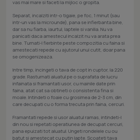
vas mai mare si faceti la mijloc o gropita.
Separat, incalziti intr-o tigaie, pe foc, 1 minut (sau
intr-un vas la microunde), pana se infierbanta bine,
dar sa nu fiarba, iaurtul, laptele si vanilia. Nu va
panicati daca amestecul incalzit nu va arata prea
bine. Turnati-l fierbinte peste compozitia cu faina si
amestecati repede cu ajutorul unui cutit, doar pana
se omogenizeaza.
Intre timp, incingeti o tava de copt in cuptor, la 220
grade. Rasturnati aluatul pe o suprafata de lucru
infainata si framantati usor, cu mainile date prin
faina, atat cat sa obtineti o consistenta fina si
moale. Intindeti o foaie cu grosimea de 2-3 cm, din
care decupati cu o forma trecuta prin faina, cercuri.
Framantati repede si usor aluatul ramas, intindeti-l
din nou si repetati operatiunea de decupat cercuri,
pana epuizati tot aluatul. Ungeti rondelele cu ou
batut si amestecat cu putin lapte. Scoateti tava