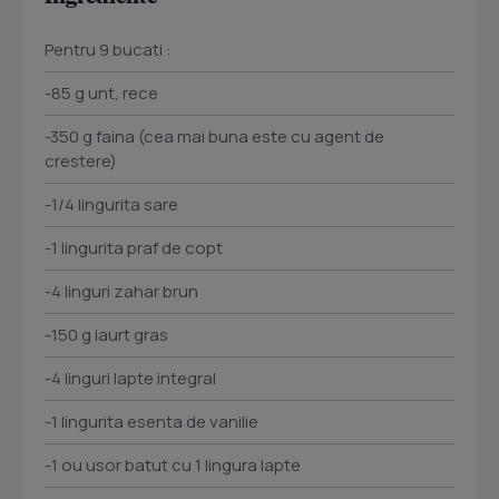
Pentru 9 bucati :
-85 g unt, rece
-350 g faina (cea mai buna este cu agent de
crestere)
-1/4 lingurita sare
-1 lingurita praf de copt
-4 linguri zahar brun
-150 g iaurt gras
-4 linguri lapte integral
-1 lingurita esenta de vanilie
-1 ou usor batut cu 1 lingura lapte