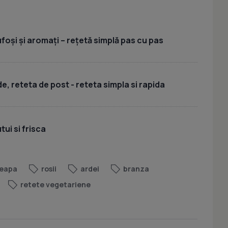
foși și aromați – rețetă simplă pas cu pas
, reteta de post - reteta simpla si rapida
ui si frisca
eapa
rosii
ardei
branza
retete vegetariene