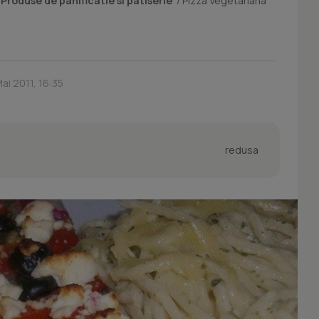
/
Produse de panificatie si patiserie
/
Pizza Vegetariana
ai 2011, 16:35
redusa