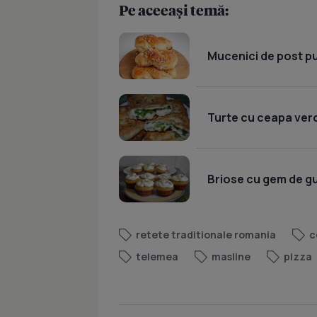
Pe aceeași temă:
Mucenici de post pu
Turte cu ceapa verde
Briose cu gem de gut
retete traditionale romania
c
telemea
masline
pizza