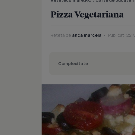
Reteteculinare.RO
/
Carte de bucate
Pizza Vegetariana
Rețetă de
anca marcela
Publicat: 22 M
Complexitate