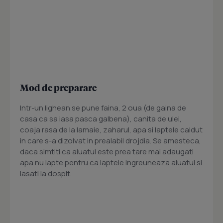
Mod de preparare
Intr-un lighean se pune faina, 2 oua (de gaina de
casa ca sa iasa pasca galbena), canita de ulei,
coaja rasa de la lamaie, zaharul, apa si laptele caldut
in care s-a dizolvat in prealabil drojdia. Se amesteca,
daca simtiti ca aluatul este prea tare mai adaugati
apa nu lapte pentru ca laptele ingreuneaza aluatul si
lasati la dospit.