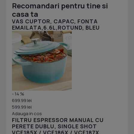
Recomandari pentru tine si
casa ta
VAS CUPTOR, CAPAC, FONTA
EMAILATA,6.6L,ROTUND, BLEU
- 14 %
699.99 lei
599.99 lei
Adauga in cos
FILTRU ESPRESSOR MANUAL CU
PERETE DUBLU, SINGLE SHOT
VCF185X / VCF186X / VCF187X