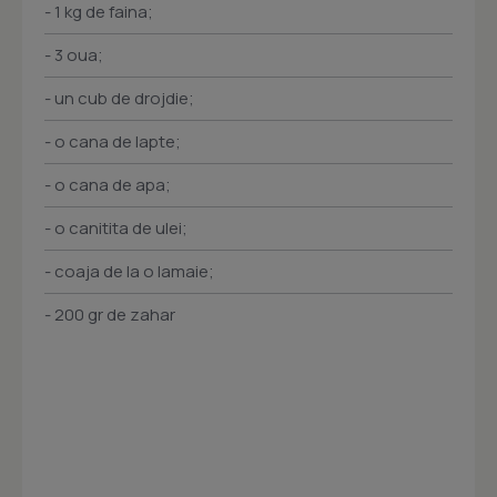
- 1 kg de faina;
- 3 oua;
- un cub de drojdie;
- o cana de lapte;
- o cana de apa;
- o canitita de ulei;
- coaja de la o lamaie;
- 200 gr de zahar