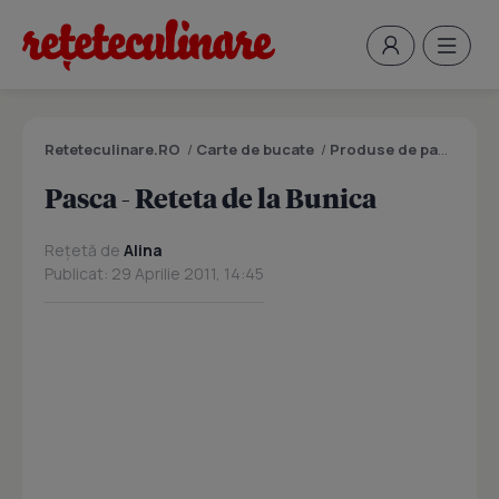
Reteteculinare.RO
/
Carte de bucate
/
Produse de panificatie si patiserie
Pasca - Reteta de la Bunica
Rețetă de
Alina
Publicat: 29 Aprilie 2011, 14:45