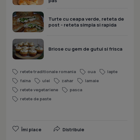
pas
Turte cu ceapa verde, reteta de
post - reteta simpla si rapida
Briose cu gem de gutui si frisca
retete traditionale romania
oua
lapte
faina
ulei
zahar
lamaie
retete vegetariene
pasca
retete de paste
Îmi place
Distribuie