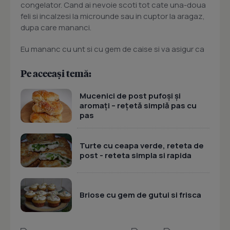
congelator. Cand ai nevoie scoti tot cate una-doua
feli si incalzesi la microunde sau in cuptor la aragaz,
dupa care mananci.
Eu mananc cu unt si cu gem de caise si va asigur ca
Pe aceeași temă:
Mucenici de post pufoși și
aromați – rețetă simplă pas cu
pas
Turte cu ceapa verde, reteta de
post - reteta simpla si rapida
Briose cu gem de gutui si frisca