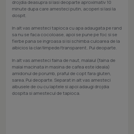
drojdia deasupra si lasi deoparte aproximativ 10
minute dupa care amesteci putin, acoperi si lasi la
dospit.
In alt vas amesteci tapioca cu apa adaugata pe rand
sa nu se faca cocoloase, apoi se pune pe foc si se
fierbe pana se ingroasa si isi schimba culoarea de la
albicios la clar/limpede/transparent.. Pui deoparte.
In alt vas amesteci faina de naut, malaiul (faina de
malai macinata in masina de cafea este ideala)
amidonul de porumb, praful de copt fara gluten,
sarea. Pui deoparte. Separat in alt vas amesteci
albusele de ou cu laptele si apoi adaugi drojdia
dospita si amestecul de tapioca.