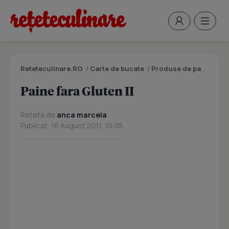
Reteteculinare.RO
/
Carte de bucate
/
Produse de panificatie si patiserie
Paine fara Gluten II
Rețetă de
anca marcela
Publicat: 16 August 2011, 10:05