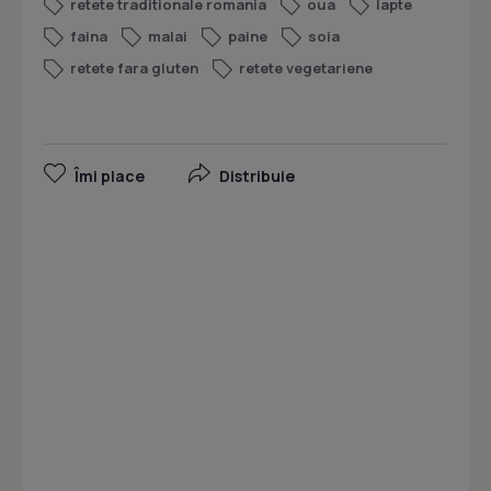
retete traditionale romania
oua
lapte
faina
malai
paine
soia
retete fara gluten
retete vegetariene
Îmi place
Distribuie