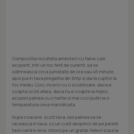
Compozitia rezultata amesteci cu faina. Lasi
acoperit, intr-un loc ferit de curenti, sa se
odihneasca circa jumatate de ora sau 45 minute,
apoi pui in tava pregatita din timp si dai la cuptor la
foc mediu. Coci, incerci cu o scobitoare, daca e
coapta scoti afara, daca nu e coapte la mijloc,
acoperi painea cu o hartie si mai coci putin la o
temparatura ceva mai ridicata.
Dupa coacere, scoti tava, lasi painea sa se
raceasca in tava, cu un cutit desprinzi de pe peretii
tavii cand e rece, intorci pe un gratar. Feliezi si pui la