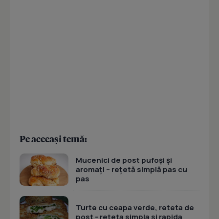
Pe aceeași temă:
Mucenici de post pufoși și
aromați – rețetă simplă pas cu
pas
Turte cu ceapa verde, reteta de
post - reteta simpla si rapida