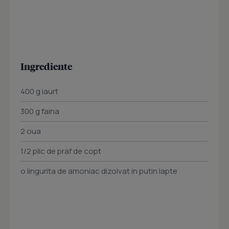
Ingrediente
400 g iaurt
300 g faina
2 oua
1/2 plic de praf de copt
o lingurita de amoniac dizolvat in putin lapte