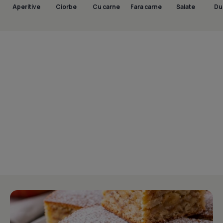
Aperitive
Ciorbe
Cu carne
Fara carne
Salate
Dul