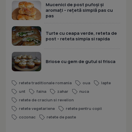
Mucenici de post pufoși și
aromați – rețetă simplă pas cu
pas
Turte cu ceapa verde, reteta de
post - reteta simpla si rapida
Briose cu gem de gutui si frisca
retete traditionale romania
oua
lapte
unt
faina
zahar
nuca
retete de craciun si revelion
retete vegetariene
retete pentru copii
cozonac
retete de paste