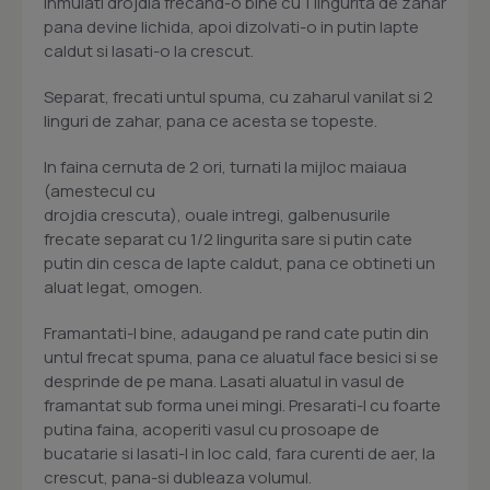
Inmuiati drojdia frecand-o bine cu 1 lingurita de zahar
pana devine lichida, apoi dizolvati-o in putin lapte
caldut si lasati-o la crescut.
Separat, frecati untul spuma, cu zaharul vanilat si 2
linguri de zahar, pana ce acesta se topeste.
In faina cernuta de 2 ori, turnati la mijloc maiaua
(amestecul cu
drojdia crescuta), ouale intregi, galbenusurile
frecate separat cu 1/2 lingurita sare si putin cate
putin din cesca de lapte caldut, pana ce obtineti un
aluat legat, omogen.
Framantati-l bine, adaugand pe rand cate putin din
untul frecat spuma, pana ce aluatul face besici si se
desprinde de pe mana. Lasati aluatul in vasul de
framantat sub forma unei mingi. Presarati-l cu foarte
putina faina, acoperiti vasul cu prosoape de
bucatarie si lasati-l in loc cald, fara curenti de aer, la
crescut, pana-si dubleaza volumul.