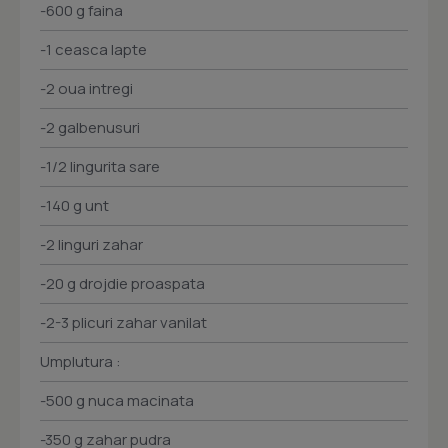
-600 g faina
-1 ceasca lapte
-2 oua intregi
-2 galbenusuri
-1/2 lingurita sare
-140 g unt
-2 linguri zahar
-20 g drojdie proaspata
-2-3 plicuri zahar vanilat
Umplutura :
-500 g nuca macinata
-350 g zahar pudra