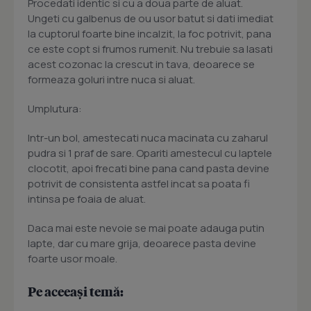
Procedati identic si cu a doua parte de aluat.
Ungeti cu galbenus de ou usor batut si dati imediat
la cuptorul foarte bine incalzit, la foc potrivit, pana
ce este copt si frumos rumenit. Nu trebuie sa lasati
acest cozonac la crescut in tava, deoarece se
formeaza goluri intre nuca si aluat.
Umplutura:
Intr-un bol, amestecati nuca macinata cu zaharul
pudra si 1 praf de sare. Opariti amestecul cu laptele
clocotit, apoi frecati bine pana cand pasta devine
potrivit de consistenta astfel incat sa poata fi
intinsa pe foaia de aluat.
Daca mai este nevoie se mai poate adauga putin
lapte, dar cu mare grija, deoarece pasta devine
foarte usor moale.
Pe aceeași temă: